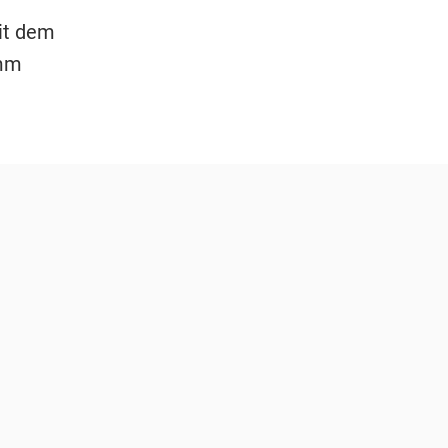
it dem
amm