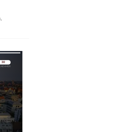
.
pringen
pringen