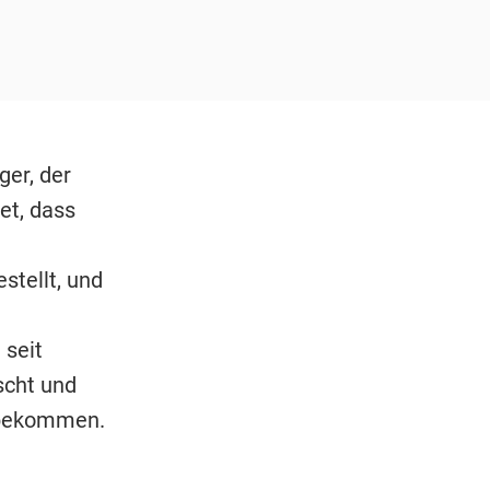
ger, der
et, dass
stellt, und
 seit
scht und
 bekommen.