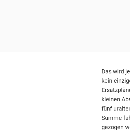
Das wird j
kein einzig
Ersatzplän
kleinen Abs
fünf uralt
Summe fahr
gezogen w