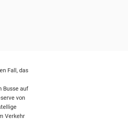
n Fall, das
h Busse auf
eserve von
tellige
em Verkehr