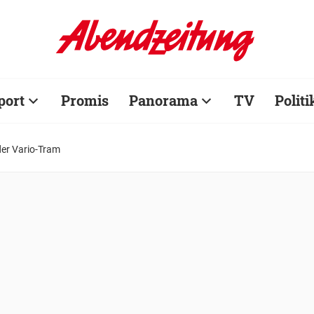
port
Promis
Panorama
TV
Politi
der Vario-Tram