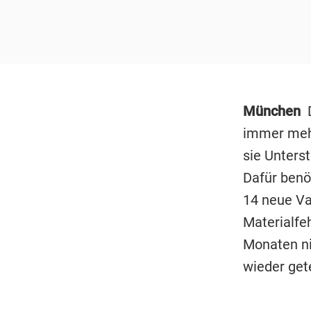
München
D
immer mehr
sie Unters
Dafür benö
14 neue Va
Materialfe
Monaten ni
wieder get