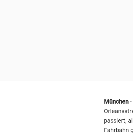
München
-
Orleansstr
passiert, a
Fahrbahn g