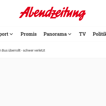
port
Promis
Panorama
TV
Politi
 Bus überrollt - schwer verletzt