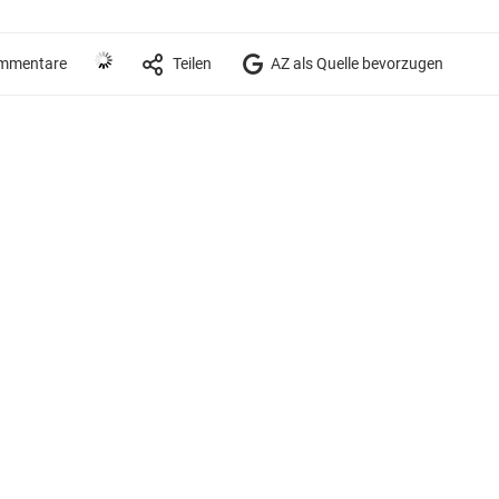
mmentare
Teilen
AZ als Quelle bevorzugen