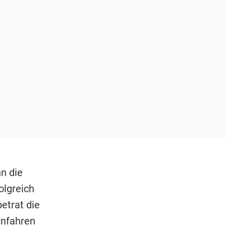
nn die
olgreich
etrat die
anfahren