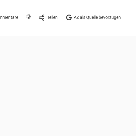
mmentare
Teilen
AZ als Quelle bevorzugen