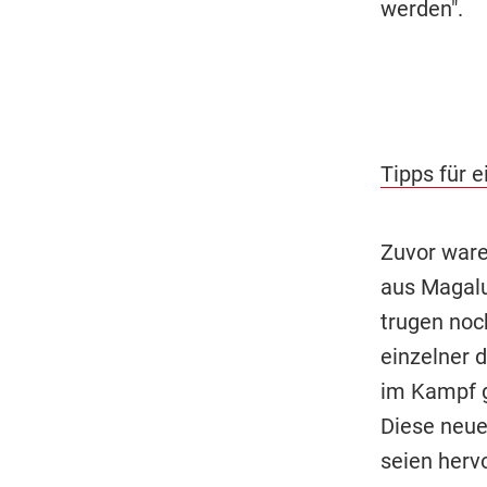
werden".
Tipps für e
Zuvor ware
aus Magalu
trugen noc
einzelner 
im Kampf g
Diese neue
seien herv