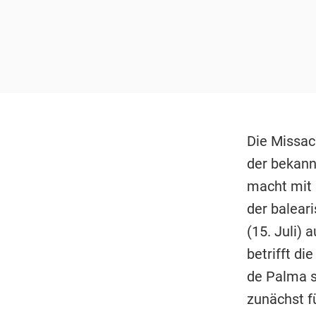
Die Missac
der bekann
macht mit 
der balear
(15. Juli)
betrifft d
de Palma s
zunächst f