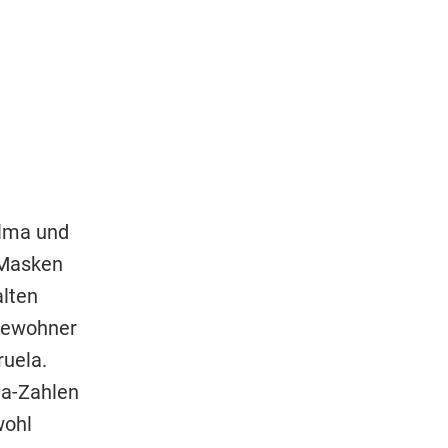
alma und
 Masken
alten
lbewohner
uela.
na-Zahlen
wohl