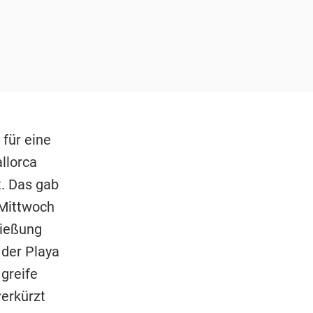
für eine
llorca
t. Das gab
 Mittwoch
ließung
 der Playa
greife
verkürzt