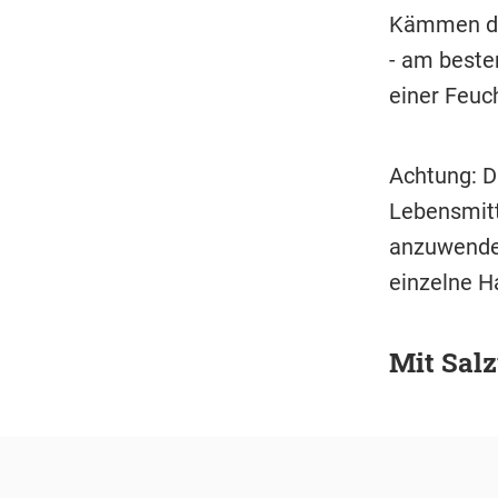
Kämmen der
- am beste
einer Feuc
Achtung: D
Lebensmitt
anzuwenden
einzelne H
Mit Sal