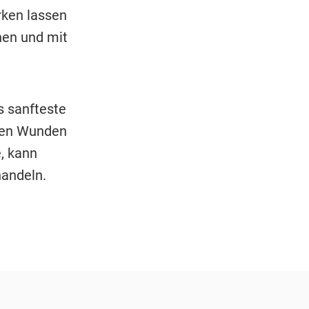
rken lassen
hen und mit
s sanfteste
enen Wunden
, kann
handeln.