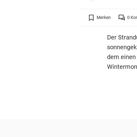
Merken
0
Ko
Der Strand
sonnengekü
dem einen 
Wintermona