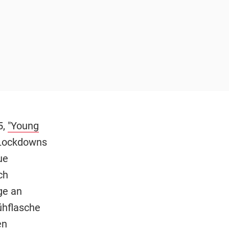
5,
"Young
-Lockdowns
ue
ch
ge an
ühflasche
en