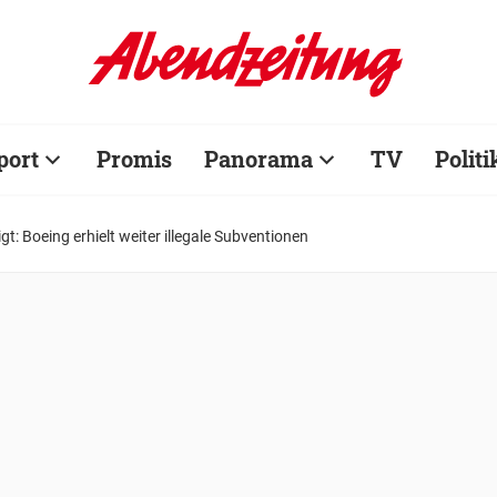
port
Promis
Panorama
TV
Politi
t: Boeing erhielt weiter illegale Subventionen