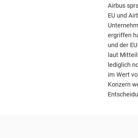
Airbus spra
EU und Airb
Unternehme
ergriffen 
und der EU
laut Mitte
lediglich 
im Wert von
Konzern we
Entscheidu