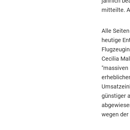
jährlich b
mitteilte. 
Alle Seiten
heutige Ent
Flugzeugin
Cecilia Ma
"massiven 
erhebliche
Umsatzein
günstiger 
abgewiesen
wegen der 