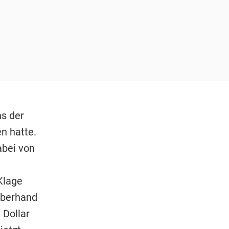
s der
n hatte.
abei von
Klage
Oberhand
 Dollar