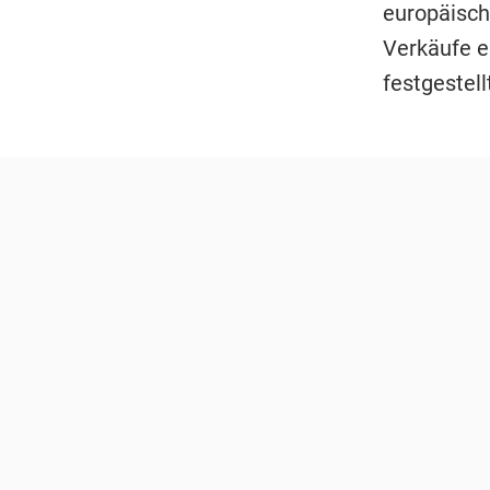
europäisc
Verkäufe e
festgestel