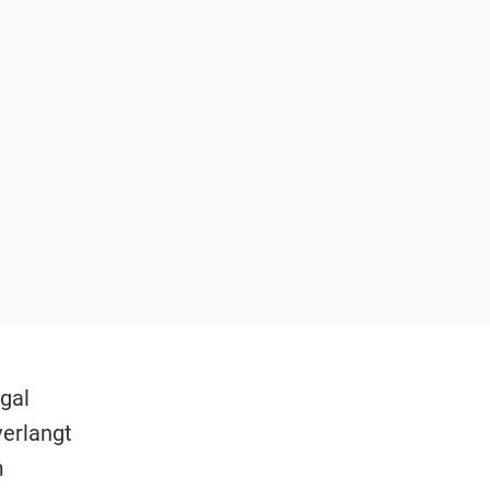
gal
erlangt
m