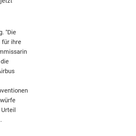
jetzt
. "Die
für ihre
ommissarin
 die
irbus
bventionen
rwürfe
Urteil
.