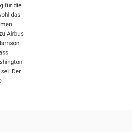
g für die
wohl das
ahmen
zu Airbus
Harrison
ass
ashington
 sei. Der
O-