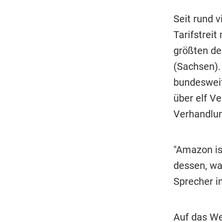
Seit rund v
Tarifstrei
größten de
(Sachsen). 
bundesweit
über elf V
Verhandlu
"Amazon is
dessen, was
Sprecher i
Auf das We