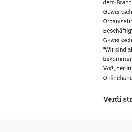
dem Branch
Gewerkscha
Organisatio
Beschäftig
Gewerkscha
"Wir sind 
bekommen,
Voß, der in
Onlinehande
Verdi st