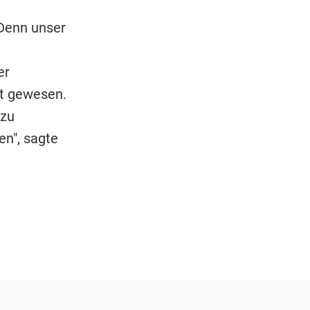
 Denn unser
er
nt gewesen.
 zu
n", sagte