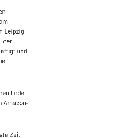
en
 am
n Leipzig
, der
äftigt und
ber
eren Ende
ein Amazon-
ste Zeit