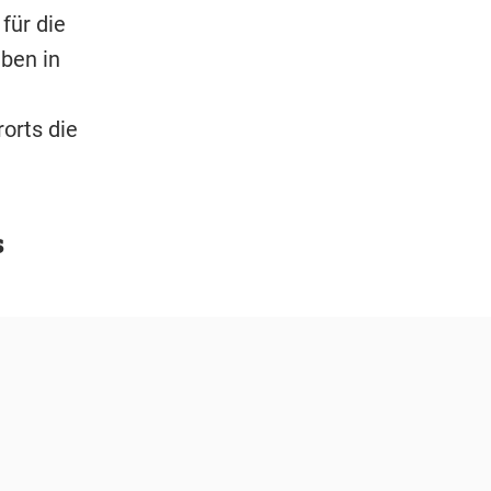
für die
aben in
orts die
.
s