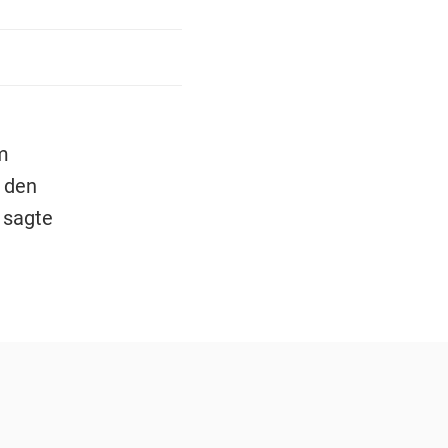
m
 den
 sagte