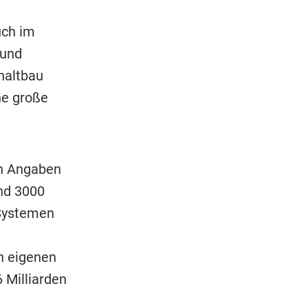
uch im
 und
haltbau
ne große
en Angaben
nd 3000
 Systemen
ch eigenen
 Milliarden