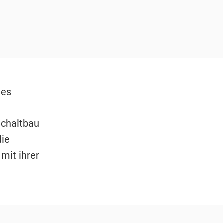
des
Schaltbau
die
mit ihrer