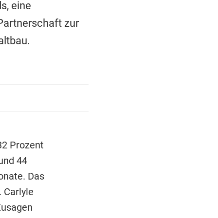
s, eine
Partnerschaft zur
altbau.
32 Prozent
und 44
onate. Das
 Carlyle
 Zusagen