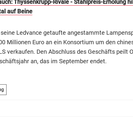
uch: Thyssenkrupp-Rivale - Stahlpreis-Erholung hil
tal auf Beine
 seine Ledvance getaufte angestammte Lampensp
00 Millionen Euro an ein Konsortium um den chine
LS verkaufen. Den Abschluss des Geschäfts peilt 
chäftsjahr an, das im September endet.
ng