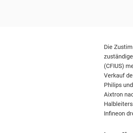
Die Zustim
zuständige
(CFIUS) me
Verkauf de
Philips un
Aixtron na
Halbleiter
Infineon d