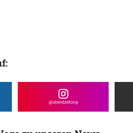
f:
@abendzeitung