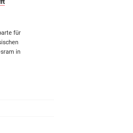
ft
arte für
sischen
Osram in