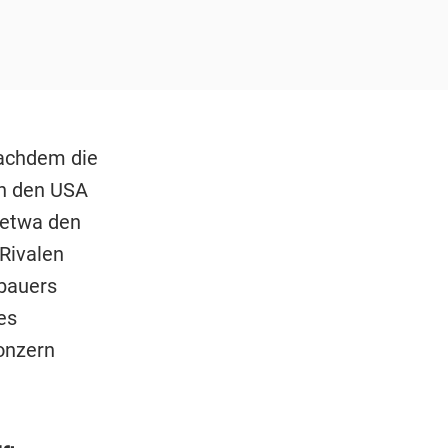
nachdem die
in den USA
 etwa den
Rivalen
bauers
es
onzern