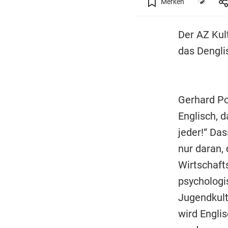
Merken
Der AZ Kul
das Dengli
Gerhard Pol
Englisch, d
jeder!“ Das
nur daran,
Wirtschafts
psychologi
Jugendkult
wird Engli