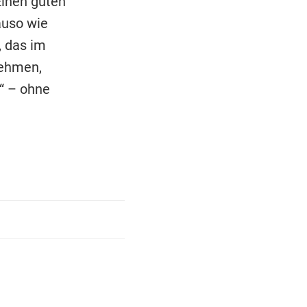
Einen guten
auso wie
, das im
nehmen,
“ – ohne