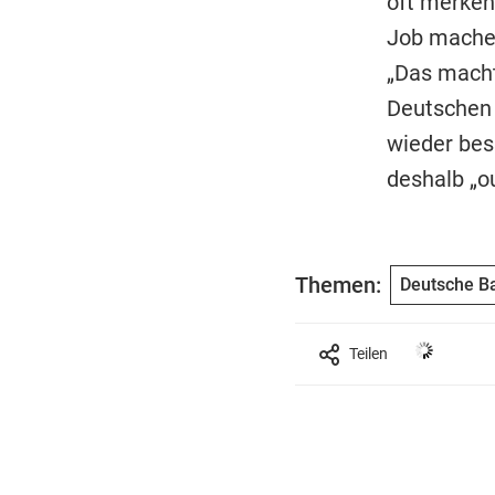
oft merken
Job machen
„Das macht 
Deutschen f
wieder bes
deshalb „ou
Themen:
Deutsche B
Teilen