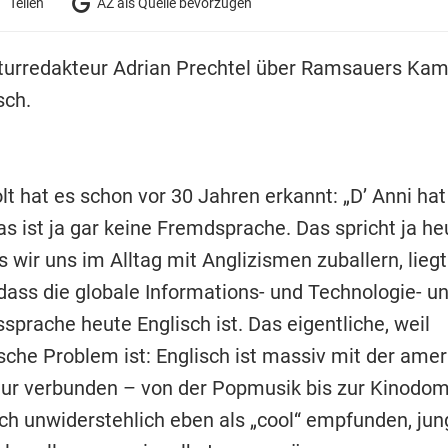
Teilen
AZ als Quelle bevorzugen
turredakteur Adrian Prechtel über Ramsauers Ka
sch.
t hat es schon vor 30 Jahren erkannt: „D’ Anni hat 
as ist ja gar keine Fremdsprache. Das spricht ja he
s wir uns im Alltag mit Anglizismen zuballern, liegt
 dass die globale Informations- und Technologie- u
sprache heute Englisch ist. Das eigentliche, weil
sche Problem ist: Englisch ist massiv mit der ame
ur verbunden – von der Popmusik bis zur Kinodom
sch unwiderstehlich eben als „cool“ empfunden, jun