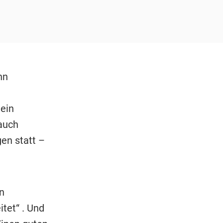
nn
 ein
auch
en statt –
n
tet“ . Und