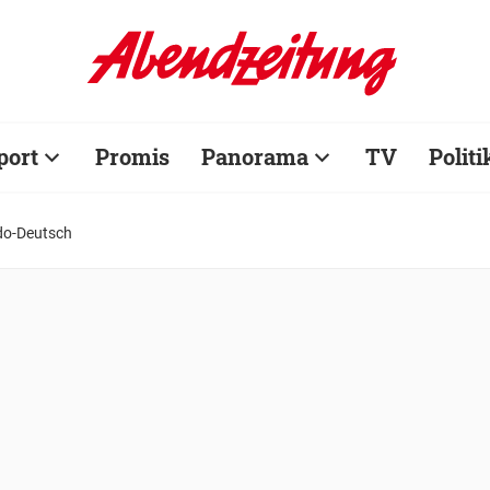
port
Promis
Panorama
TV
Politi
do-Deutsch