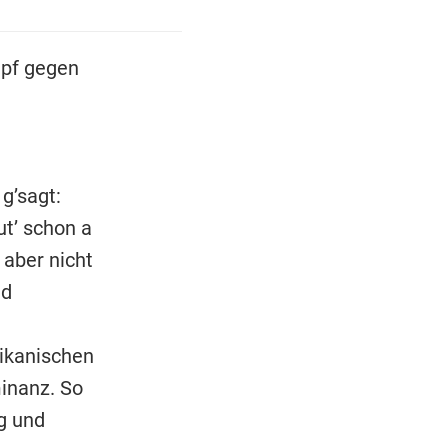
mpf gegen
g’sagt:
ut’ schon a
 aber nicht
nd
rikanischen
inanz. So
g und