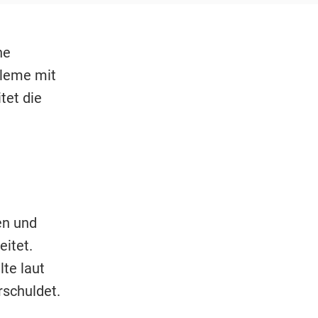
he
bleme mit
tet die
en und
eitet.
te laut
rschuldet.