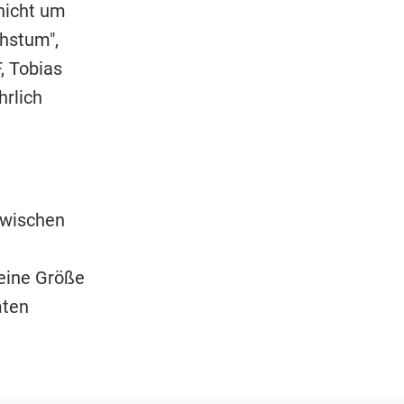
nicht um
hstum",
, Tobias
hrlich
wischen
 eine Größe
mten