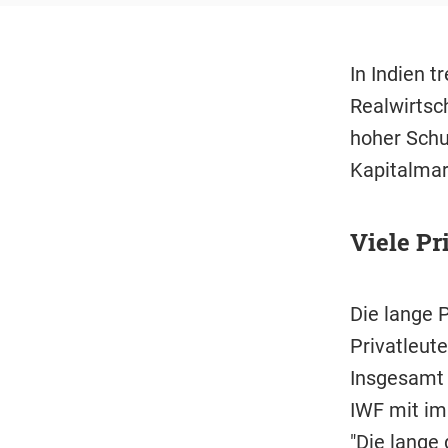
In Indien 
Realwirtsc
hoher Schu
Kapitalmar
Viele Pr
Die lange 
Privatleut
Insgesamt 
IWF mit im
"Die lange 