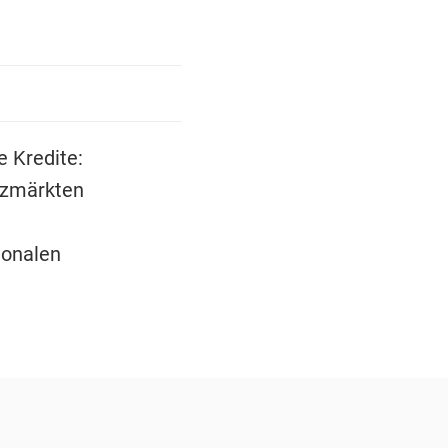
e Kredite:
nzmärkten
ionalen