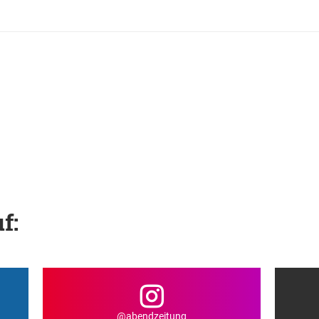
f:
@abendzeitung