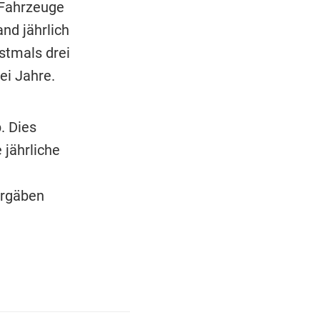
 Fahrzeuge
nd jährlich
stmals drei
ei Jahre.
. Dies
 jährliche
ergäben