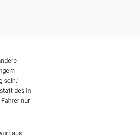
andere
langem
 sein."
tatt des in
 Fahrer nur
wurf aus