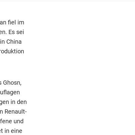
n fiel im
en. Es sei
in China
roduktion
s Ghosn,
uflagen
gen in den
n Renault-
ffene und
t in eine