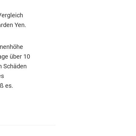
Vergleich
arden Yen.
onenhöhe
age über 10
len Schäden
es
ß es.