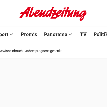
port
Promis
Panorama
TV
Politi
Gewinneinbruch - Jahresprognose gesenkt