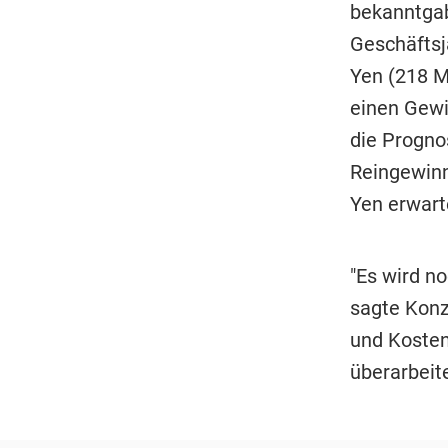
bekanntgab
Geschäftsj
Yen (218 M
einen Gewi
die Progno
Reingewinn
Yen erwart
"Es wird no
sagte Konz
und Kosten
überarbeit