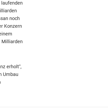
z laufenden
lliarden
ssan noch
er Konzern
 einem
 Milliarden
nz erholt",
en Umbau
n