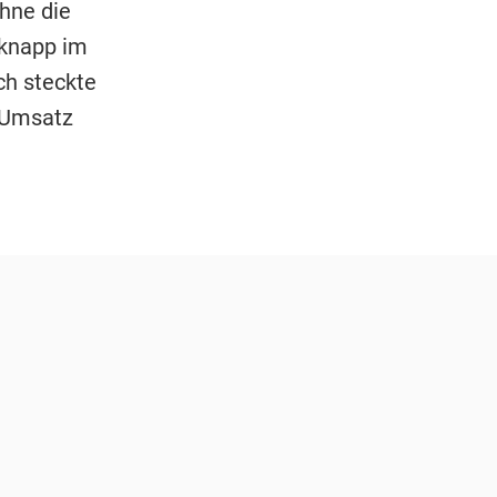
hne die
 knapp im
ch steckte
r Umsatz