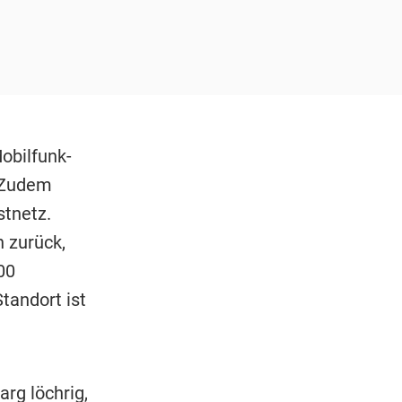
obilfunk-
 Zudem
stnetz.
 zurück,
00
tandort ist
rg löchrig,