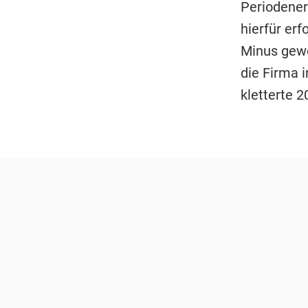
Periodener
hierfür erf
Minus gewe
die Firma i
kletterte 2