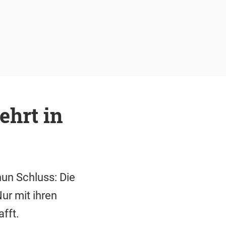
ehrt in
nun Schluss: Die
ur mit ihren
fft.