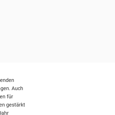
genden
ägen. Auch
en für
en gestärkt
Jahr