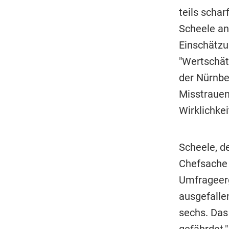
teils scha
Scheele an 
Einschätzu
"Wertschät
der Nürnbe
Misstrauen
Wirklichke
Scheele, d
Chefsache 
Umfrageerg
ausgefalle
sechs. Das
gefährdet.