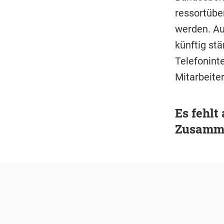
ressortübe
werden. Au
künftig st
Telefonint
Mitarbeite
Es fehl
Zusamme