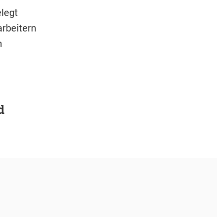
legt
rbeitern
m
d