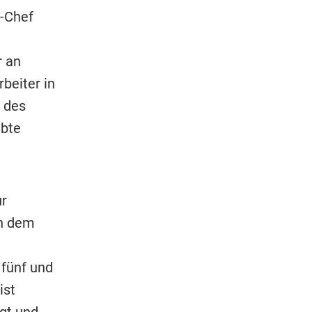
A-Chef
r an
beiter in
 des
ebte
ur
on dem
fünf und
ist
gt und