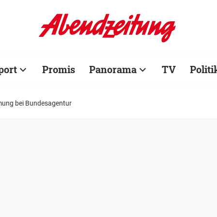
port
Promis
Panorama
TV
Politi
mung bei Bundesagentur