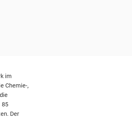
rk im
ie Chemie-,
die
 85
en. Der