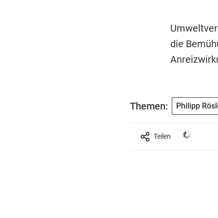
Umweltverb
die Bemühu
Anreizwirk
Themen:
Philipp Rösl
Teilen