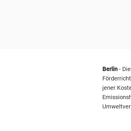
Berlin
- Di
Förderrich
jener Kost
Emissionsh
Umweltverb