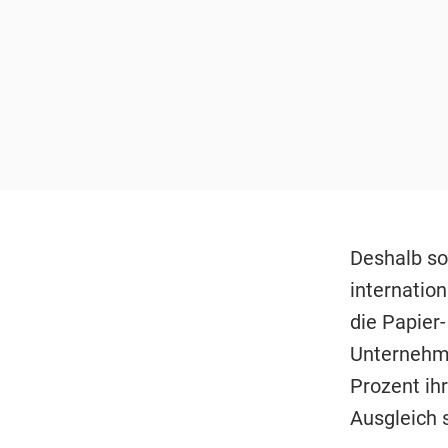
Deshalb so
internatio
die Papier-
Unternehme
Prozent ih
Ausgleich s