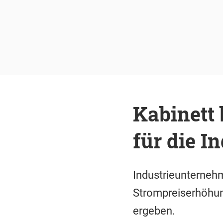
Kabinett 
für die I
Industrieunternehm
Strompreiserhöhun
ergeben.