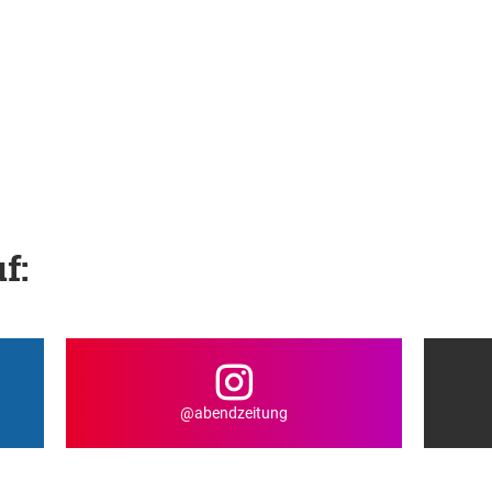
f:
@abendzeitung