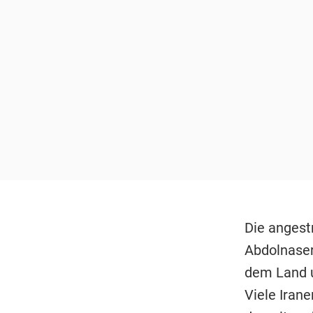
Die anges
Abdolnaser
dem Land u
Viele Iran