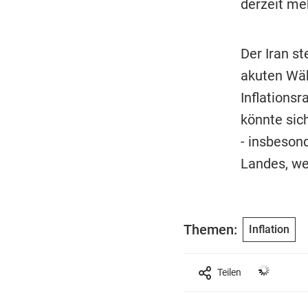
derzeit meh
Der Iran s
akuten Währ
Inflations
könnte sic
- insbeson
Landes, we
Themen:
Inflation
Teilen