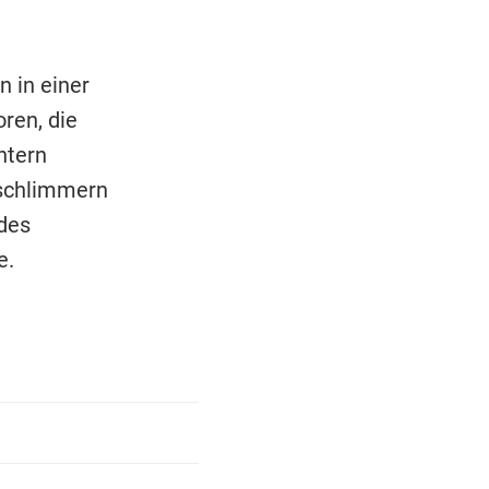
 in einer
ren, die
htern
rschlimmern
des
e.