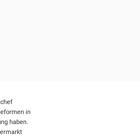
chef
eformen in
ung haben.
permarkt