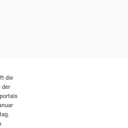
t die
i der
portals
anuar
tag.
.