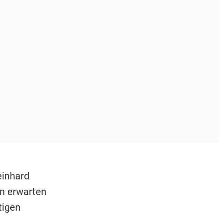
einhard
n erwarten
tigen