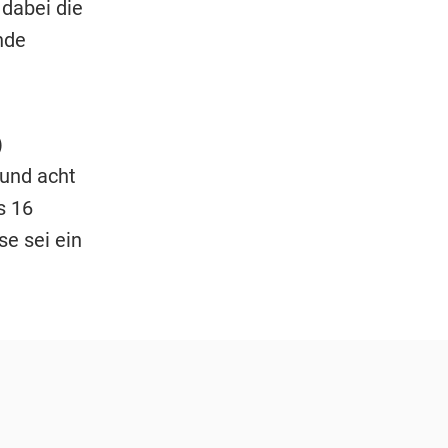
 dabei die
nde
)
 und acht
s 16
e sei ein