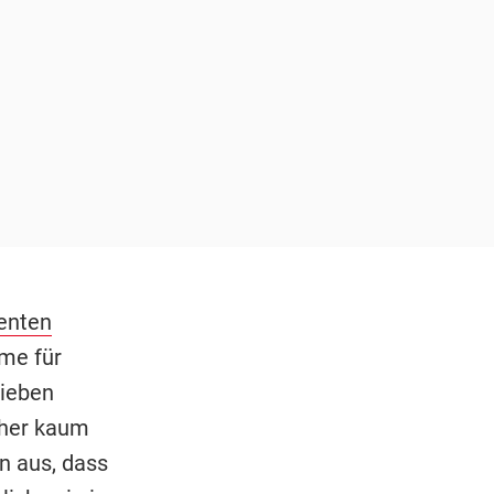
enten
me für
sieben
sher kaum
n aus, dass