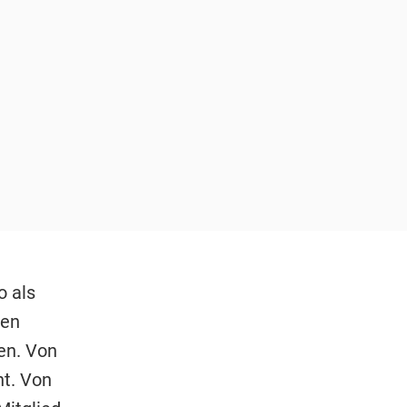
o als
ten
en. Von
ht. Von