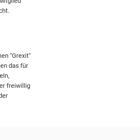
Mitglied
cht.
en "Grexit"
ten das für
eln,
 freiwillig
der