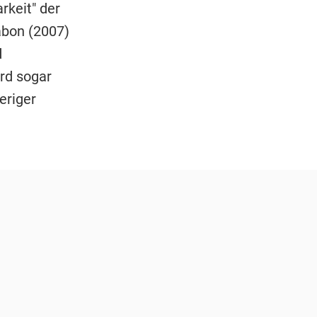
rkeit" der
abon (2007)
d
ird sogar
eriger