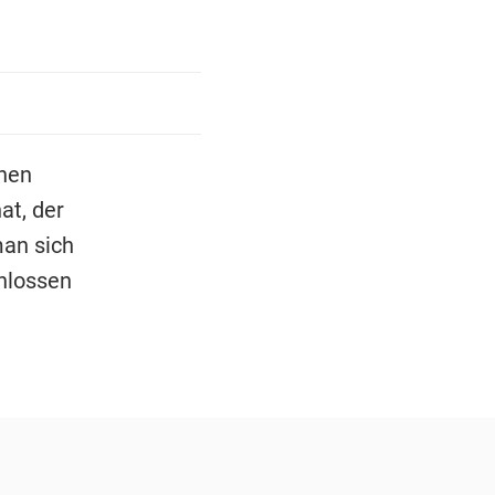
chen
at, der
man sich
hlossen