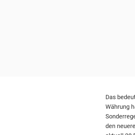
Das bedeute
Währung ha
Sonderrege
den neueren