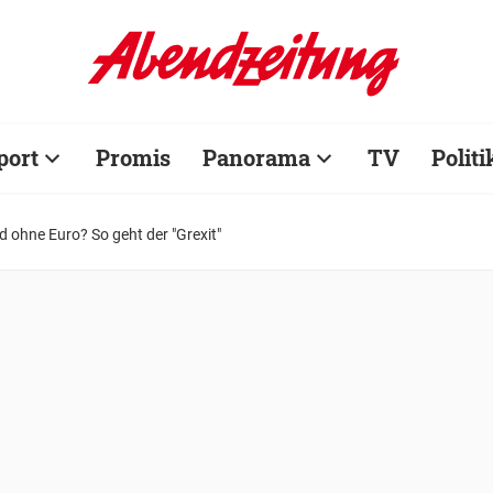
port
Promis
Panorama
TV
Politi
d ohne Euro? So geht der "Grexit"