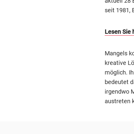
aktuell 28
seit 1981,
Lesen Sie h
Mangels ko
kreative Lö
möglich. I
bedeutet da
irgendwo M
austreten 