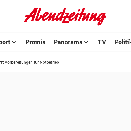
port
Promis
Panorama
TV
Politi
fft Vorbereitungen für Notbetrieb