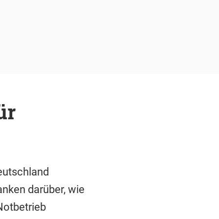
ür
Deutschland
anken darüber, wie
Notbetrieb