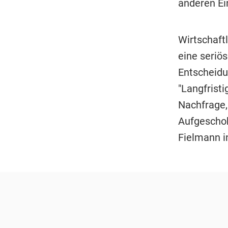
anderen Ei
Wirtschaftl
eine seriö
Entscheidu
"Langfristi
Nachfrage, 
Aufgeschob
Fielmann i