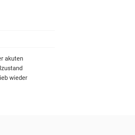
er akuten
lzustand
rieb wieder