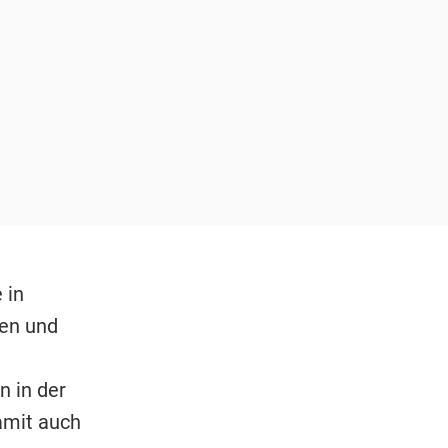
 in
ken und
n in der
amit auch