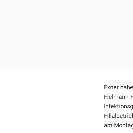
Exner habe
Fielmann-F
Infektion
Filialbetri
am Montag 