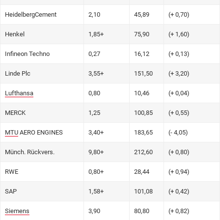
HeidelbergCement
2,10
45,89
(+ 0,70)
Henkel
1,85+
75,90
(+ 1,60)
Infineon Techno
0,27
16,12
(+ 0,13)
Linde Plc
3,55+
151,50
(+ 3,20)
Lufthansa
0,80
10,46
(+ 0,04)
MERCK
1,25
100,85
(+ 0,55)
MTU
AERO ENGINES
3,40+
183,65
(- 4,05)
Münch. Rückvers.
9,80+
212,60
(+ 0,80)
RWE
0,80+
28,44
(+ 0,94)
SAP
1,58+
101,08
(+ 0,42)
Siemens
3,90
80,80
(+ 0,82)