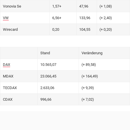
Vonovia Se
1,57+
47,96
(+ 1,08)
VW
6,56+
133,96
(+ 2,40)
Wirecard
0,20
104,55
(+ 0,20)
Stand
Veränderung
DAX
10.565,07
(+ 89,58)
MDAX
23.066,45
(+ 164,49)
TECDAX
2.633,06
(+ 9,39)
CDAX
996,66
(+ 7,02)