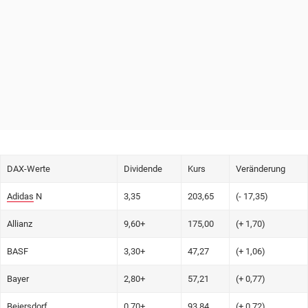
DAX-Werte
Dividende
Kurs
Veränderung
Adidas
N
3,35
203,65
(- 17,35)
Allianz
9,60+
175,00
(+ 1,70)
BASF
3,30+
47,27
(+ 1,06)
Bayer
2,80+
57,21
(+ 0,77)
Beiersdorf
0,70+
93,84
(+ 0,72)