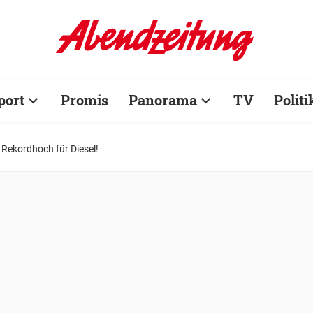
port
Promis
Panorama
TV
Politi
 Rekordhoch für Diesel!