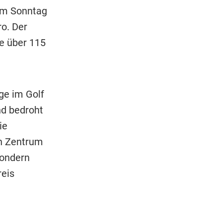
 am Sonntag
ro. Der
se über 115
ge im Golf
nd bedroht
ie
in Zentrum
sondern
reis