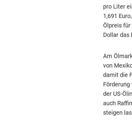
pro Liter 
1,691 Euro,
Ölpreis fü
Dollar das 
Am Ölmarkt
von Mexiko
damit die F
Förderung 
der US-Öli
auch Raffin
steigen las