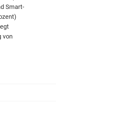
nd Smart-
ozent)
iegt
g von