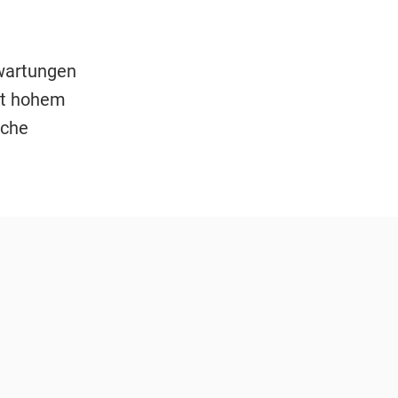
rwartungen
it hohem
uche