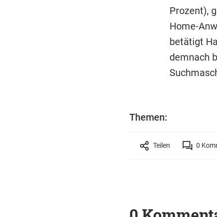
Prozent), 
Home-Anwen
betätigt H
demnach be
Suchmaschi
Themen:
Teilen
0
Komm
0 Komment