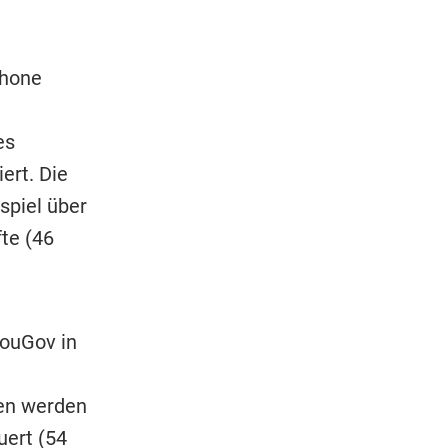
phone
es
ert. Die
spiel über
te (46
YouGov in
ten werden
ert (54