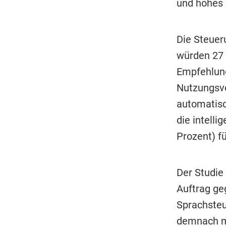
und hohes
Die Steuer
würden 27 
Empfehlung
Nutzungsve
automatisc
die intell
Prozent) fü
Der Studie
Auftrag ge
Sprachsteu
demnach mo