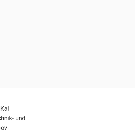
 Kai
chnik- und
Gov-