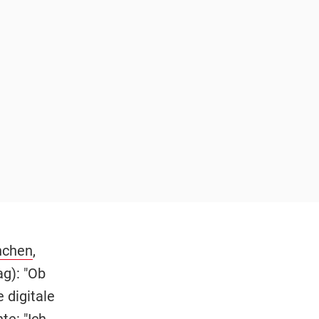
nchen
,
g): "Ob
digitale
te: "Ich