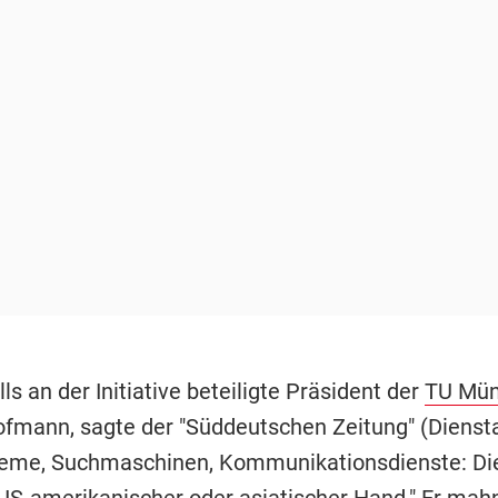
ls an der Initiative beteiligte Präsident der
TU Mü
mann, sagte der "Süddeutschen Zeitung" (Diensta
eme, Suchmaschinen, Kommunikationsdienste: Die 
 US-amerikanischer oder asiatischer Hand." Er mahn