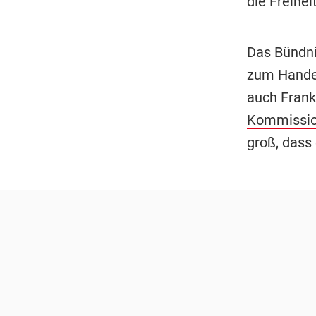
die Freihei
Das Bündni
zum Handel
auch Frank
Kommissi
groß, dass