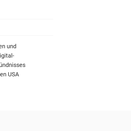
ten und
gital-
Bündnisses
 den USA