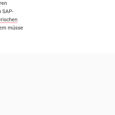
ren
n SAP-
rischen
stem müsse