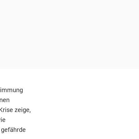
estimmung
lnen
rise zeige,
ie
 gefährde