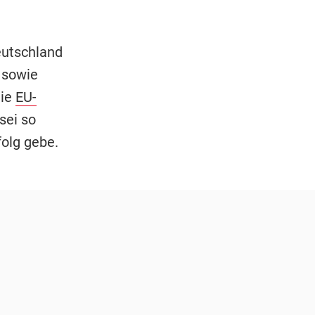
eutschland
 sowie
die
EU-
sei so
folg gebe.