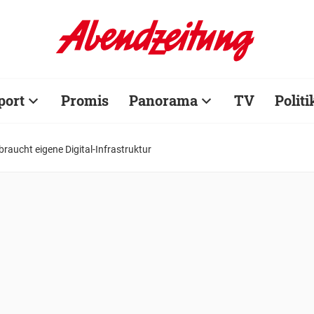
port
Promis
Panorama
TV
Politi
raucht eigene Digital-Infrastruktur