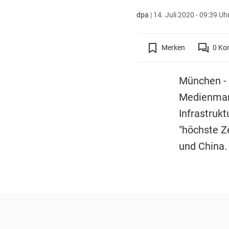
dpa
|
14. Juli 2020 - 09:39 Uh
Merken
0
Ko
München - 
Medienman
Infrastrukt
"höchste Ze
und China.