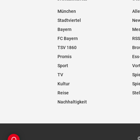
München
All
Stadtviertel
New
Bayern
Mes
FC Bayern
RSS
TSV 1860
Bro
Promis
Ess
Sport
Vor
TV
Spi
Kultur
Spi
Reise
Ste
Nachhaltigkeit
©