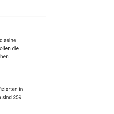
d seine
ollen die
chen
izierten in
n sind 259