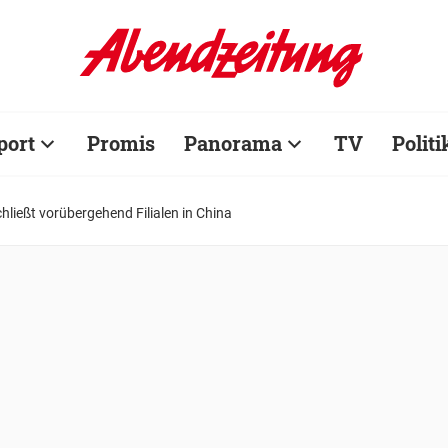
port
Promis
Panorama
TV
Politi
hließt vorübergehend Filialen in China