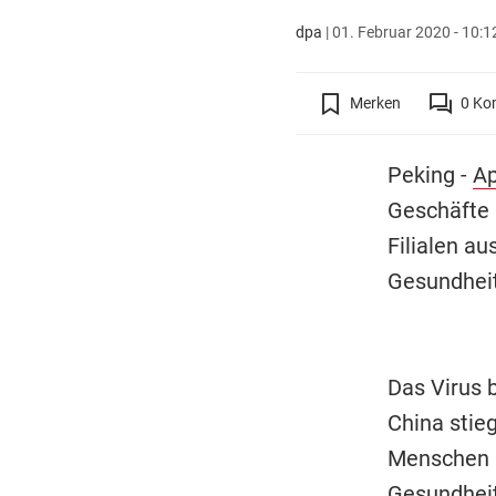
dpa
|
01. Februar 2020 - 10:1
Merken
0
Ko
Peking -
Ap
Geschäfte 
Filialen a
Gesundheit 
Das Virus b
China stie
Menschen a
Gesundheit