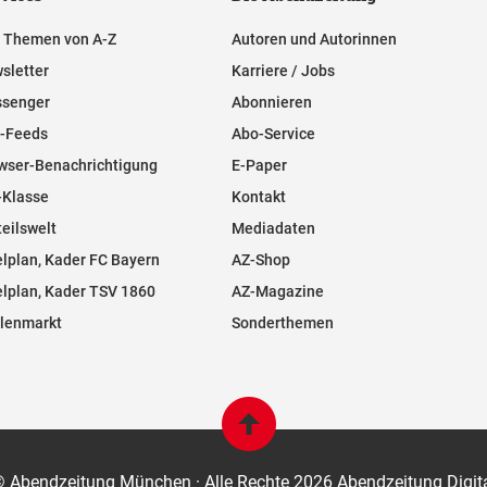
e Themen von A-Z
Autoren und Autorinnen
sletter
Karriere / Jobs
senger
Abonnieren
-Feeds
Abo-Service
wser-Benachrichtigung
E-Paper
-Klasse
Kontakt
teilswelt
Mediadaten
elplan, Kader FC Bayern
AZ-Shop
elplan, Kader TSV 1860
AZ-Magazine
llenmarkt
Sonderthemen
 Abendzeitung München ·
Alle Rechte 2026 Abendzeitung Digit