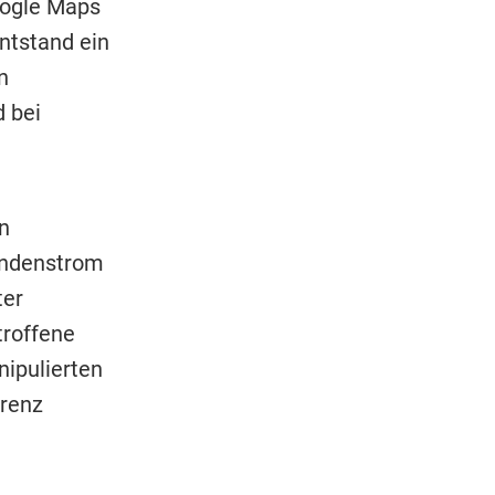
oogle Maps
ntstand ein
n
 bei
n
undenstrom
ter
troffene
nipulierten
rrenz