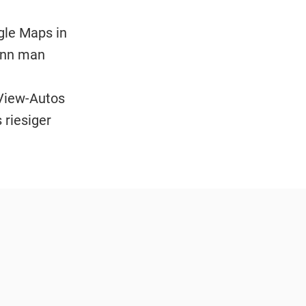
le Maps in
ann man
View-Autos
 riesiger