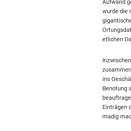
Aufwand ge
wurde die 
gigantisch
Ortungsdat
etlichen D
Inzwischen
zusammen 
ins Geschäf
Benotung a
beauftrage
Einträgen 
madig mac