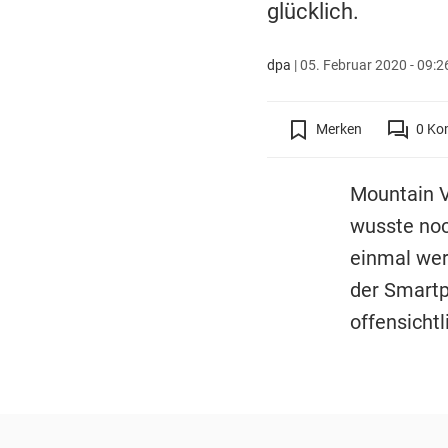
glücklich.
dpa
|
05. Februar 2020 - 09:2
Merken
0
Ko
Mountain V
wusste noc
einmal wer
der Smartp
offensichtl