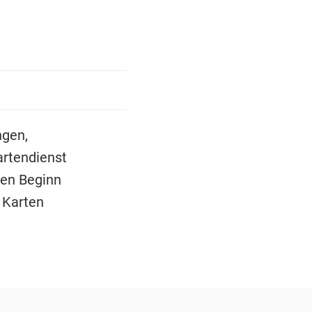
ngen,
artendienst
en Beginn
 Karten