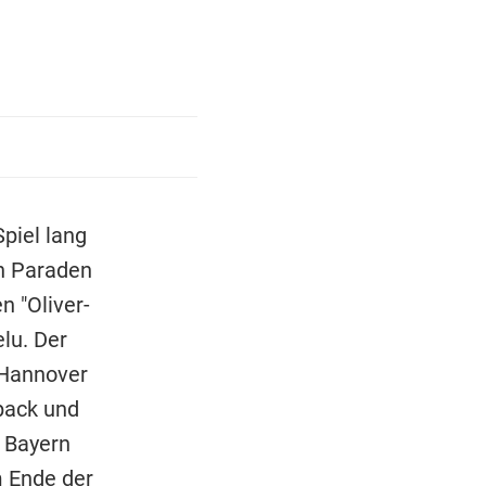
piel lang
en Paraden
n "Oliver-
lu. Der
 Hannover
pack und
 Bayern
 Ende der