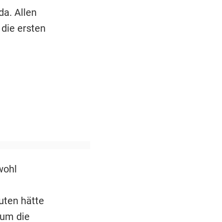
da. Allen
 die ersten
wohl
uten hätte
 um die