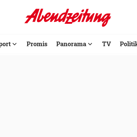
port
Promis
Panorama
TV
Politi