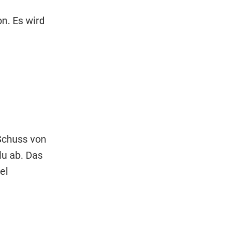
on. Es wird
 Schuss von
lu ab. Das
el