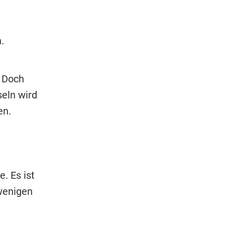
.
. Doch
eln wird
en.
. Es ist
 wenigen