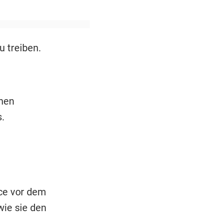
u treiben.
nen
.
ce vor dem
wie sie den