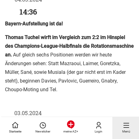
14:36
Bayern-Aufstellung ist da!
Thomas Tuchel wirft im Vergleich zum 2:2 im Hinspiel
des Champions-League-Halbfinals die Rotationsmaschine
an.
Auf gleich sechs Positionen werden wir heute
Änderungen sehen: Statt Mazraoui, Laimer, Goretzka,
Müller, Sané, sowie Musiala (der gar nicht erst im Kader
steht), beginnen Davies, Pavlovic, Guerreiro, Gnabry,
Choupo-Moting und Tel.
03.05.2024
11:55
Startseite
Newsticker
Login
Menü
meine AZ+
Der FC Bayern muss gegen Stuttgart auf die