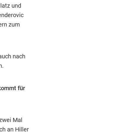
latz und
enderovic
tern zum
 auch nach
n.
kommt für
 zwei Mal
ch an Hiller