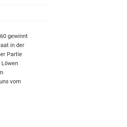
860 gewinnt
aat in der
er Partie
e Löwen
im
 uns vom