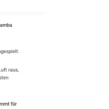
yamba
gespielt.
uft raus,
sten
mmt für