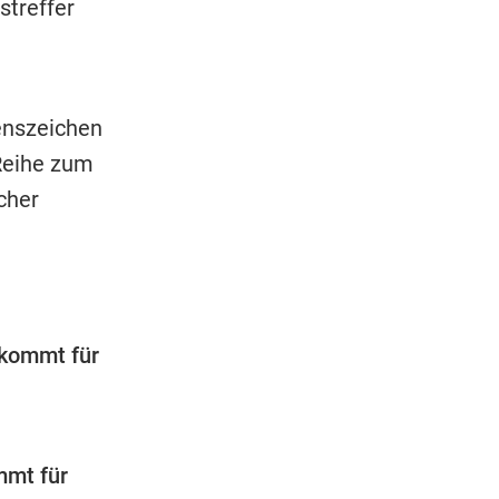
streffer
enszeichen
Reihe zum
cher
 kommt für
mmt für