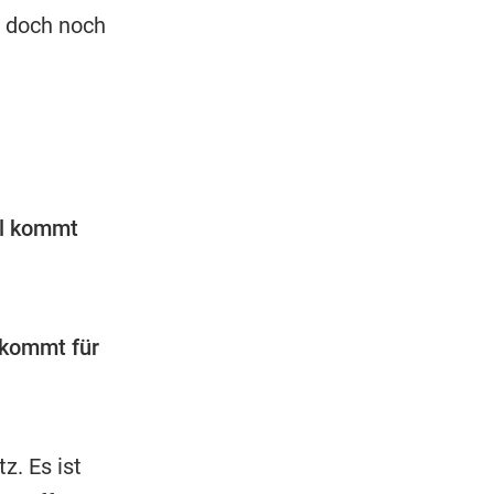
z doch noch
l kommt
 kommt für
z. Es ist