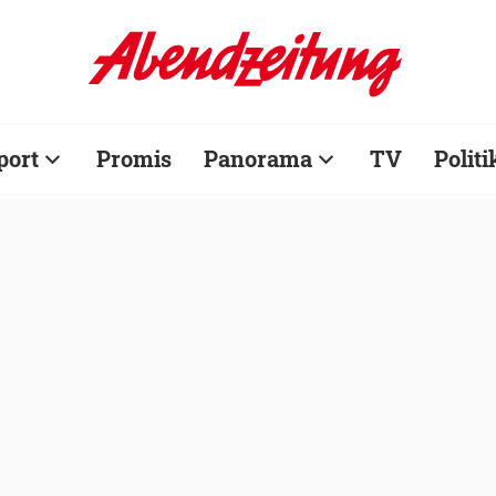
port
Promis
Panorama
TV
Politi