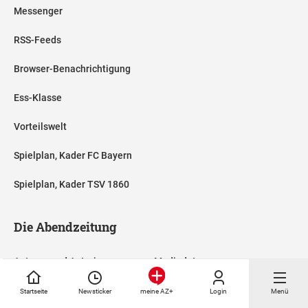
Messenger
RSS-Feeds
Browser-Benachrichtigung
Ess-Klasse
Vorteilswelt
Spielplan, Kader FC Bayern
Spielplan, Kader TSV 1860
Die Abendzeitung
Autoren und Autorinnen
Mediadaten
Karriere / Jobs
AZ-Shop
Startseite
Newsticker
Login
Menü
meine AZ+