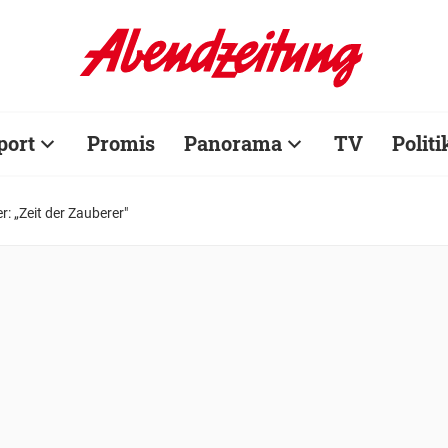
port
Promis
Panorama
TV
Politi
: „Zeit der Zauberer"