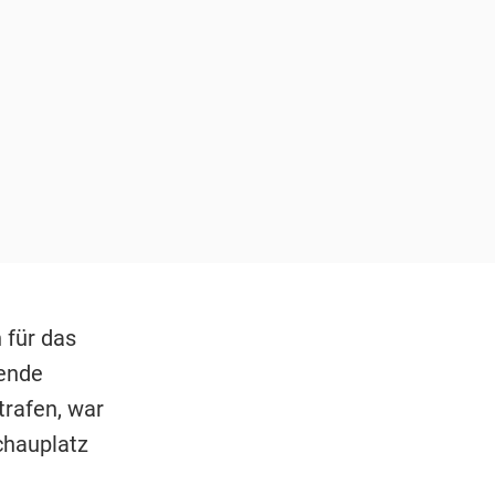
 für das
tende
rafen, war
chauplatz