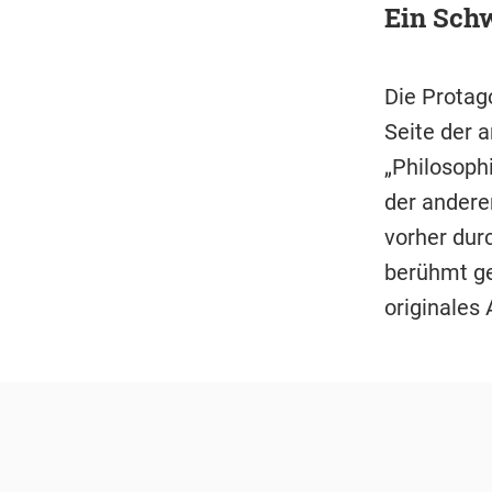
Ein Sch
Die Protag
Seite der a
„Philosoph
der anderen
vorher durc
berühmt ge
originales