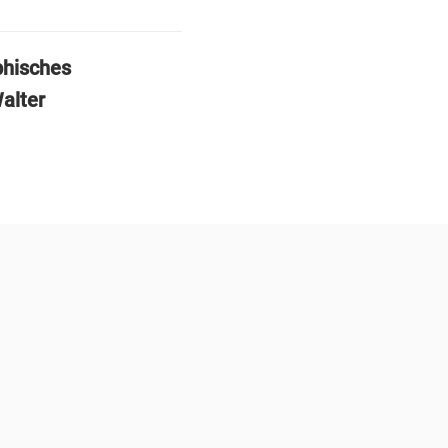
phisches
alter