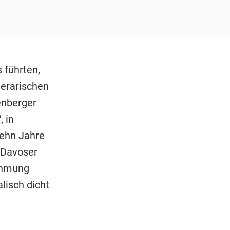
 führten,
terarischen
enberger
 in
zehn Jahre
 Davoser
ahmung
lisch dicht