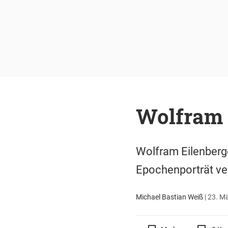
Wolfram E
Wolfram Eilenberge
Epochenporträt ver
Michael Bastian Weiß
|
23. Mä