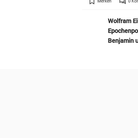
Merken
0
Ko
Wolfram Ei
Epochenport
Benjamin u