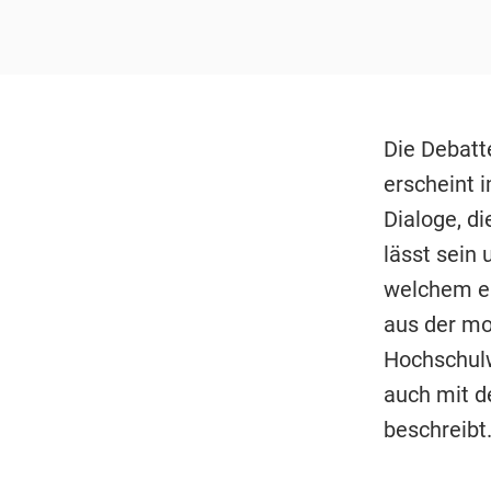
Die Debatte
erscheint i
Dialoge, d
lässt sein 
welchem er
aus der mo
Hochschulw
auch mit de
beschreibt