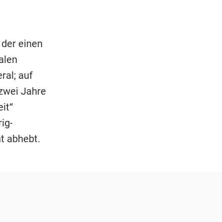
 der einen
alen
ral; auf
 zwei Jahre
it“
ig-
t abhebt.