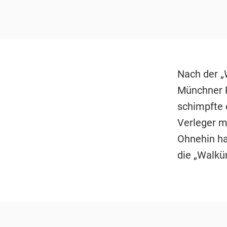
Nach der „
Münchner P
schimpfte 
Verleger m
Ohnehin ha
die „Walkür