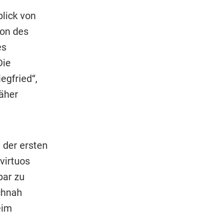
blick von
ion des
es
Die
egfried“,
äher
 der ersten
virtuos
bar zu
chnah
eim