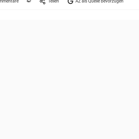
mmentare
Teilen
AZ als Quelle bevorzugen