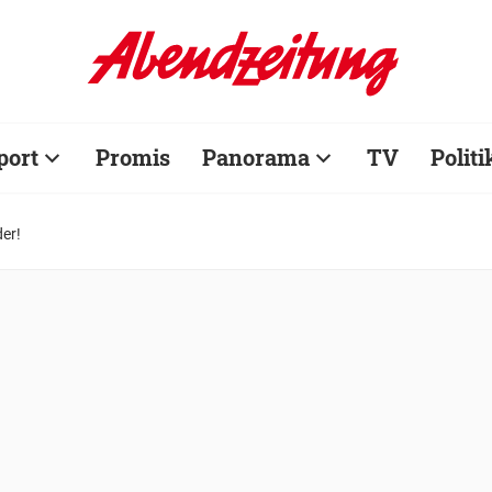
port
Promis
Panorama
TV
Politi
der!