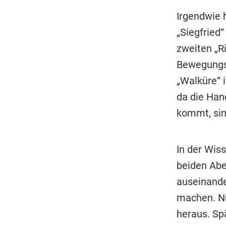
Irgendwie 
„Siegfried
zweiten „R
Bewegungsc
„Walküre“ i
da die Han
kommt, sin
In der Wis
beiden Abe
auseinande
machen. Nur
heraus. Sp