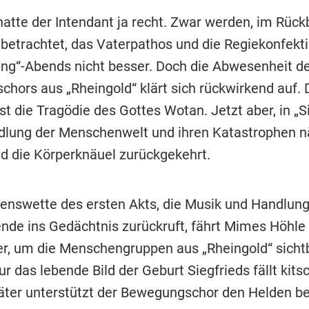
hatte der Intendant ja recht. Zwar werden, im Rück
“ betrachtet, das Vaterpathos und die Regiekonfekt
ing“-Abends nicht besser. Doch die Abwesenheit d
hors aus „Rheingold“ klärt sich rückwirkend auf. 
st die Tragödie des Gottes Wotan. Jetzt aber, in „Si
dlung der Menschenwelt und ihren Katastrophen n
d die Körperknäuel zurückgekehrt.
senswette des ersten Akts, die Musik und Handlung
nde ins Gedächtnis zurückruft, fährt Mimes Höhle 
r, um die Menschengruppen aus „Rheingold“ sicht
 das lebende Bild der Geburt Siegfrieds fällt kits
äter unterstützt der Bewegungschor den Helden b