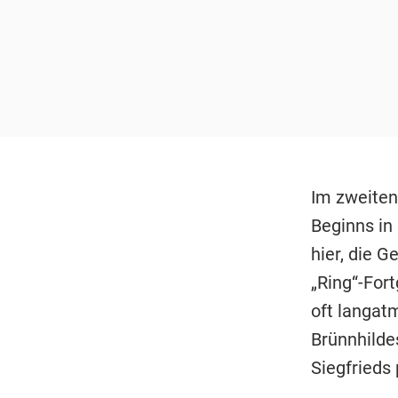
Im zweiten
Beginns in
hier, die G
„Ring“-Fort
oft langat
Brünnhildes
Siegfrieds