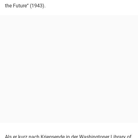
the Future“ (1943).
Als er kurz nach Kriegsende in der Washingtoner Library of