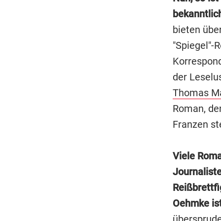
bekanntlic
bieten übe
"Spiegel"-
Korrespond
der Leselus
Thomas M
Roman, den
Franzen st
Viele Roma
Journalist
Reißbrettf
Oehmke ist
übersprudel