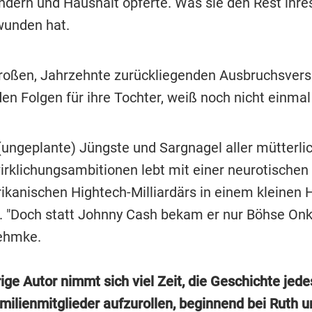
indern und Haushalt opferte. Was sie den Rest ihr
wunden hat.
oßen, Jahrzehnte zurückliegenden Ausbruchsvers
en Folgen für ihre Tochter, weiß noch nicht einmal
 (ungeplante) Jüngste und Sargnagel aller mütterli
irklichungsambitionen lebt mit einer neurotischen
ikanischen Hightech-Milliardärs in einem kleinen H
 "Doch statt Johnny Cash bekam er nur Böhse Onke
ehmke.
ige Autor nimmt sich viel Zeit, die Geschichte jed
amilienmitglieder aufzurollen, beginnend bei Ruth 