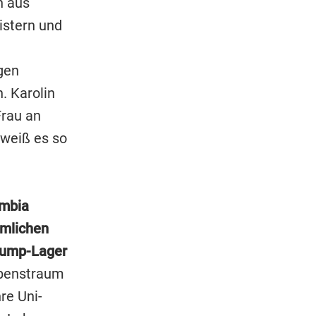
h aus
istern und
gen
n. Karolin
Frau an
 weiß es so
umbia
hmlichen
Trump-Lager
ebenstraum
re Uni-