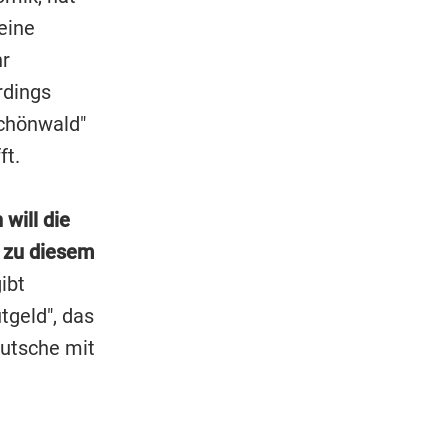
eine
hr
rdings
Schönwald"
ft.
 will die
 zu diesem
ibt
tgeld", das
eutsche mit