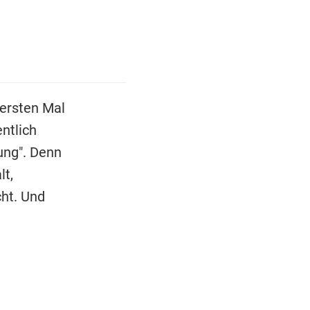
ersten Mal
ntlich
ung". Denn
lt,
ht. Und