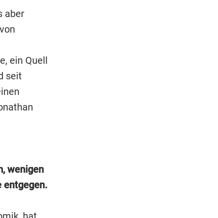
 aber
 von
, ein Quell
 seit
einen
Jonathan
m, wenigen
e entgegen.
omik, hat