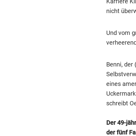
Karriere K
nicht über
Und vom gr
verheerend
Benni, der
Selbstverw
eines amer
Uckermark.
schreibt O
Der 49-jähr
der fünf F