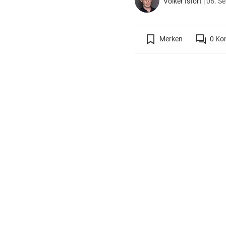
Volker Isfort
|
06. S
Merken
0
Ko