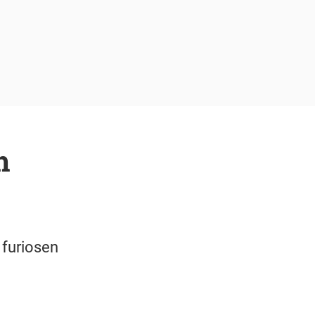
h
 furiosen