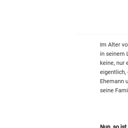
Im Alter v
in seinem 
keine, nur 
eigentlich,
Ehemann un
seine Famil
Nun, so ist