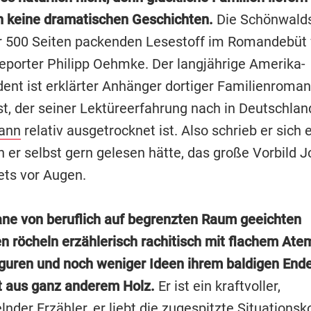
h keine dramatischen Geschichten.
Die Schönwalds
r 500 Seiten packenden Lesestoff im Romandebüt
Reporter Philipp Oehmke. Der langjährige Amerika-
ent ist erklärter Anhänger dortiger Familienromane
t, der seiner Lektüreerfahrung nach in Deutschland
ann
relativ ausgetrocknet ist. Also schrieb er sich 
 er selbst gern gelesen hätte, das große Vorbild 
ets vor Augen.
ne von beruflich auf begrenzten Raum geeichten
en röcheln erzählerisch rachitisch mit flachem Ate
iguren und noch weniger Ideen ihrem baldigen End
 aus ganz anderem Holz.
Er ist ein kraftvoller,
nder Erzähler, er liebt die zugespitzte Situationsk