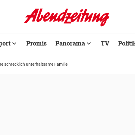
port
Promis
Panorama
TV
Politi
ne schrecklich unterhaltsame Familie