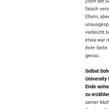
Doch die S
falsch ver
Eltern, ab
unausgespr
vielleicht 
etwa war m
ihrer Seite
genau.
Selbst Soh
University 
Ende seine
zu erzähle
seiner Mutt