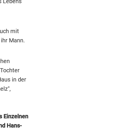
es Lebens
uch mit
 ihr Mann.
chen
 Tochter
aus in der
lz",
es Einzelnen
und Hans-