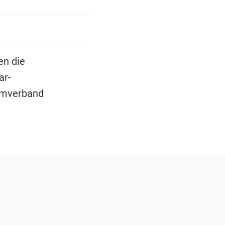
en die
ar-
ilmverband