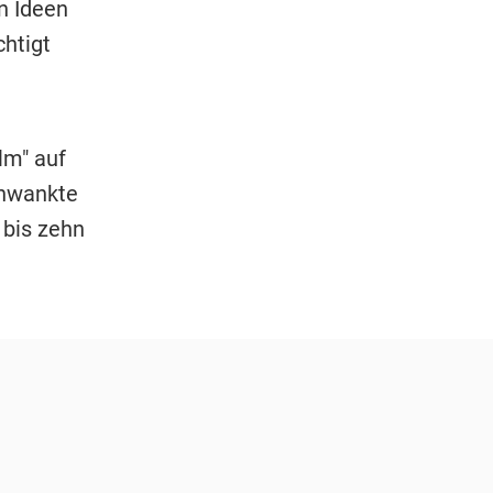
n Ideen
chtigt
lm" auf
chwankte
 bis zehn