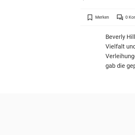
Merken
0
Ko
Beverly Hi
Vielfalt un
Verleihung
gab die ge