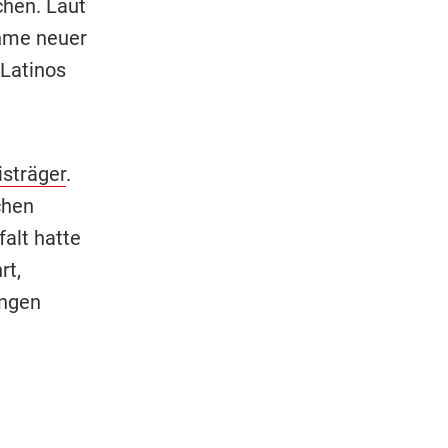
hen. Laut
ahme neuer
 Latinos
isträger
.
chen
alt hatte
rt,
ungen