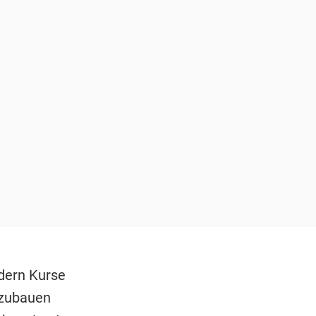
edern Kurse
bzubauen