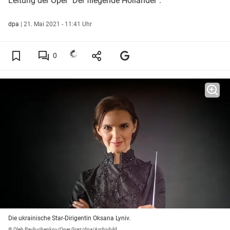
Leitung der Oper "Der fliegende Holländer".
dpa
|
21. Mai 2021 - 11:41 Uhr
0
Die ukrainische Star-Dirigentin Oksana Lyniv.
© Oleh Pavliuchenkov/Oper Graz/dpa/Archivbild