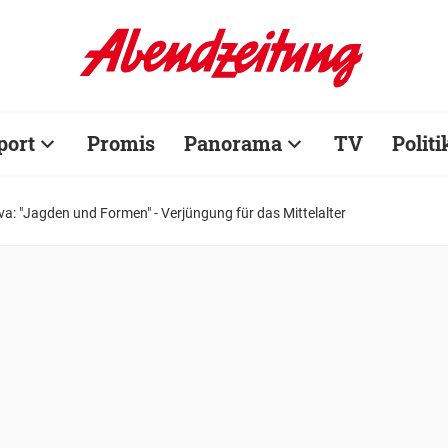
port
Promis
Panorama
TV
Politi
va: "Jagden und Formen" - Verjüngung für das Mittelalter