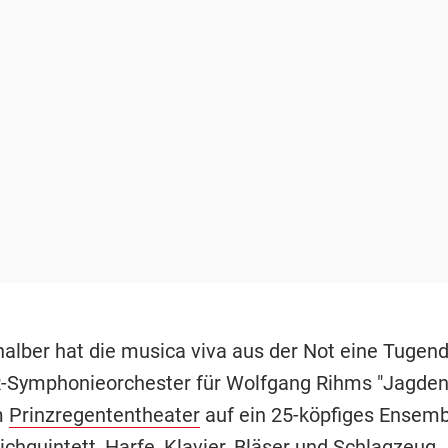
lber hat die musica viva aus der Not eine Tugen
-Symphonieorchester für Wolfgang Rihms "Jagden
m
Prinzregententheater
auf ein 25-köpfiges Ensemb
chquintett, Harfe, Klavier, Bläser und Schlagzeug