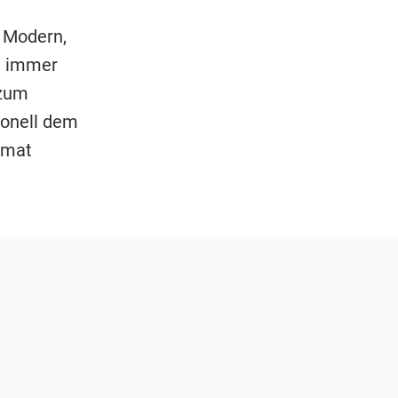
e Modern,
n immer
 zum
ionell dem
rmat