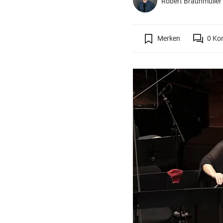
Robert Braunmülle
Merken
0
Ko