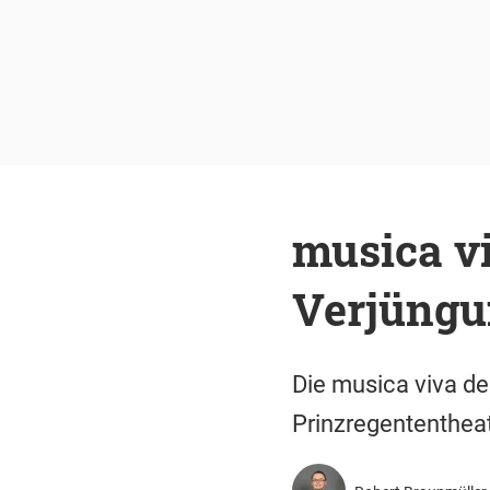
musica v
Verjüngun
Die musica viva d
Prinzregententheat