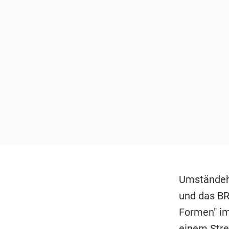
Umständeha
und das BR
Formen" i
einem Strei