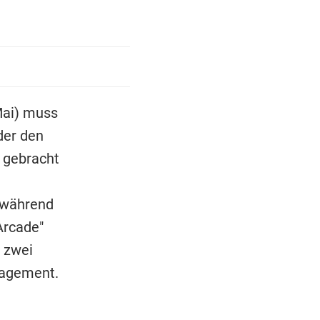
ai) muss
der den
e gebracht
 während
Arcade"
h zwei
anagement.