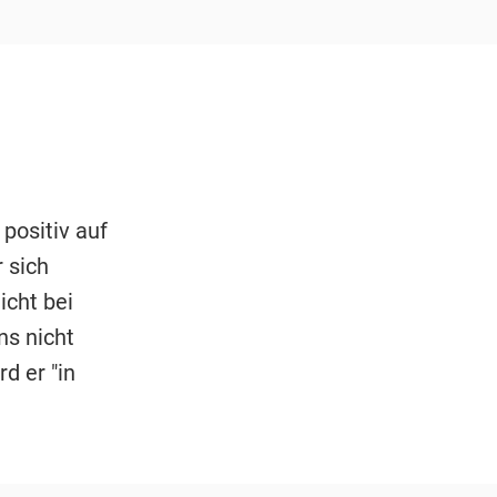
positiv auf
 sich
icht bei
ns nicht
d er "in