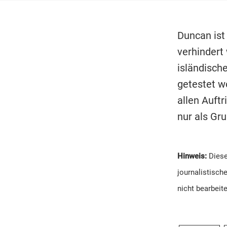
Duncan ist
verhindert
isländisch
getestet w
allen Auftr
nur als Gr
Hinweis:
Diese
journalistisch
nicht bearbeit