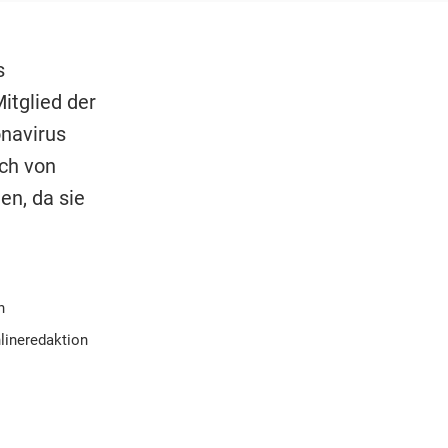
s
itglied der
navirus
ich von
en, da sie
n
lineredaktion