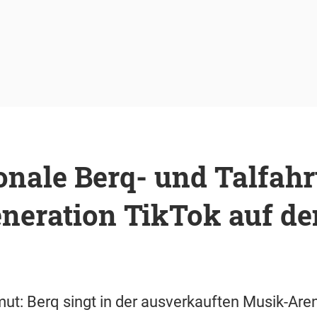
nale Berq- und Talfahr
eneration TikTok auf d
ut: Berq singt in der ausverkauften Musik-Ar