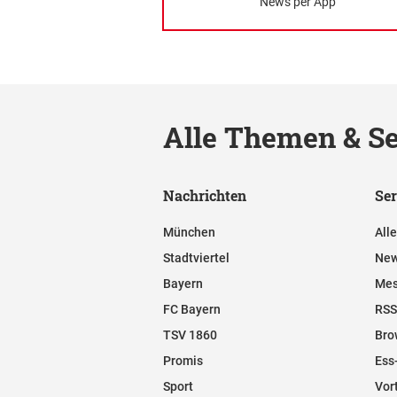
News per App
Alle Themen & Se
Nachrichten
Ser
München
All
Stadtviertel
New
Bayern
Mes
FC Bayern
RSS
TSV 1860
Bro
Promis
Ess
Sport
Vor