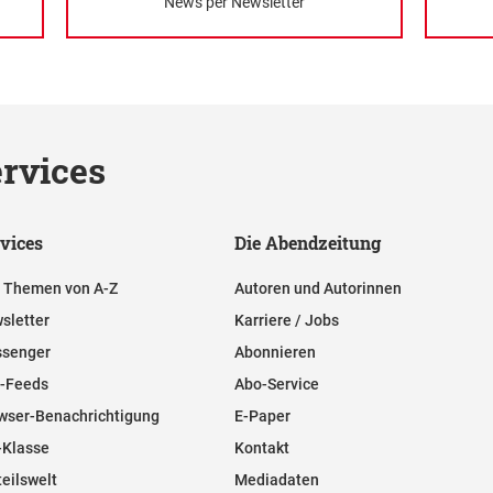
News per Newsletter
rvices
vices
Die Abendzeitung
e Themen von A-Z
Autoren und Autorinnen
sletter
Karriere / Jobs
senger
Abonnieren
-Feeds
Abo-Service
wser-Benachrichtigung
E-Paper
-Klasse
Kontakt
teilswelt
Mediadaten