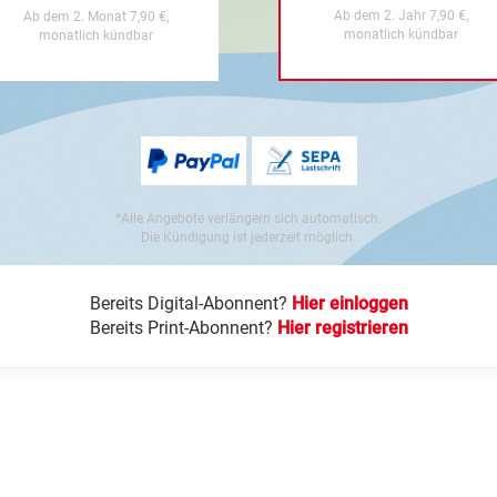
Ab dem 2. Jahr 7,90 €,
Ab dem 2. Monat 7,90 €,
monatlich kündbar
monatlich kündbar
*Alle Angebote verlängern sich automatisch.
Die Kündigung ist jederzeit möglich.
Bereits Digital-Abonnent?
Hier einloggen
Bereits Print-Abonnent?
Hier registrieren