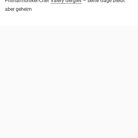
Philharmoniker-Chef
Valery Gergiev
– seine Gage bleibt
aber geheim