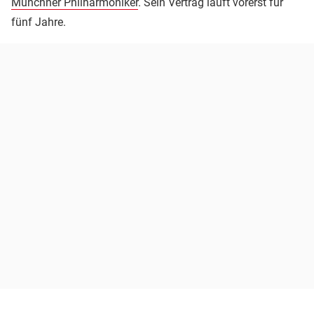
Münchner Philharmoniker
. Sein Vertrag läuft vorerst für
fünf Jahre.