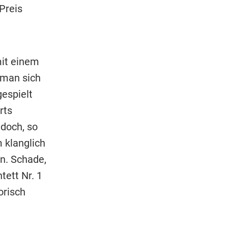
Preis
mit einem
 man sich
espielt
rts
edoch, so
m klanglich
n. Schade,
tett Nr. 1
orisch