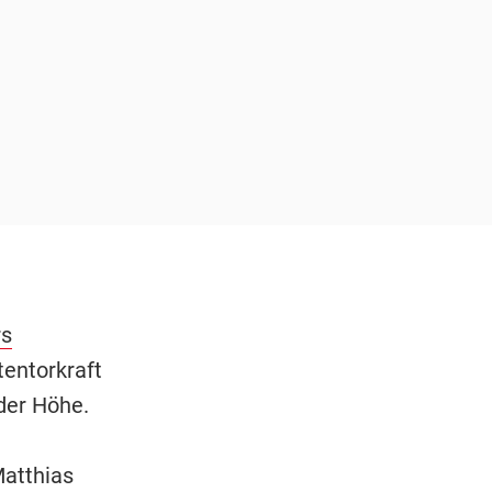
rs
tentorkraft
der Höhe.
Matthias