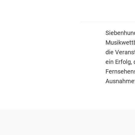
Siebenhund
Musikwettb
die Verans
ein Erfolg,
Fernsehens
Ausnahmet