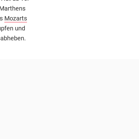
 Marthens
us
Mozarts
upfen und
 abheben.