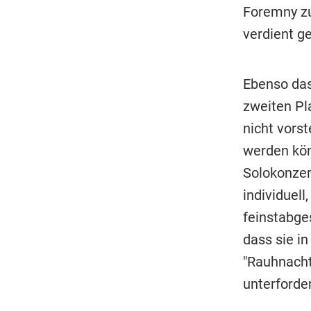
Foremny zu 
verdient g
Ebenso das
zweiten Pl
nicht vors
werden kön
Solokonzert
individuell
feinstabge
dass sie i
"Rauhnacht
unterforder