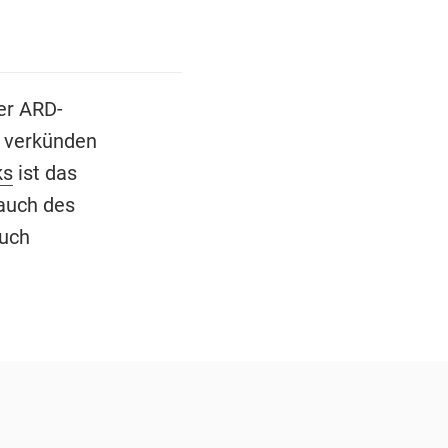
er ARD-
o verkünden
ks
ist das
 auch des
auch