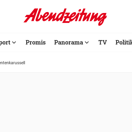
port
Promis
Panorama
TV
Politi
entenkarussell