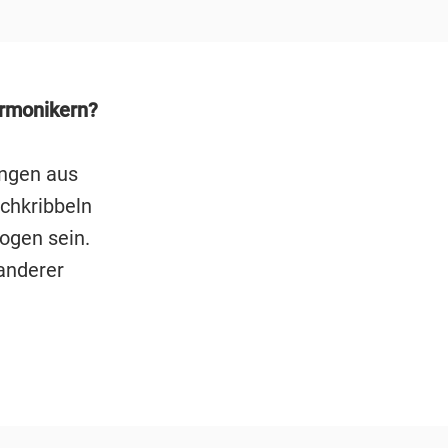
armonikern?
ungen aus
chkribbeln
ogen sein.
anderer