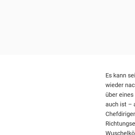
Es kann se
wieder nac
über eines
auch ist – 
Chefdirigen
Richtungse
Wuschelköp