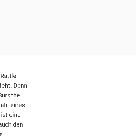
Rattle
teht. Denn
 Bursche
Wahl eines
ist eine
 auch den
e