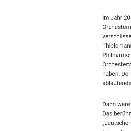
Im Jahr 20
Orchesterm
verschliss
Thielemann
Philharmon
Orchesterv
haben. Der
ablaufende
Dann wäre 
Das berühm
„deutschen 