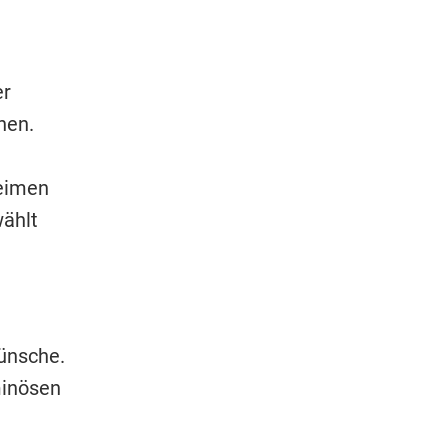
er
hen.
heimen
ählt
ünsche.
minösen