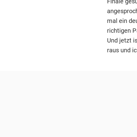
Finale ges
angesproch
mal ein de
richtigen 
Und jetzt 
raus und ic