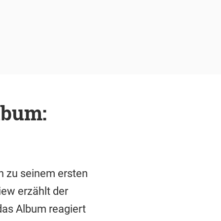
lbum:
en zu seinem ersten
ew erzählt der
das Album reagiert