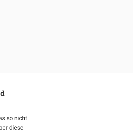
ed
as so nicht
ber diese