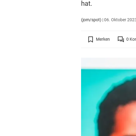
hat.
(jom/spot)
|
06. Oktober 2023
Merken
0
Ko