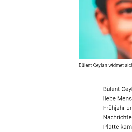
Bülent Ceylan widmet sic
Bülent Ceyl
liebe Men
Frühjahr e
Nachrichte
Platte kam