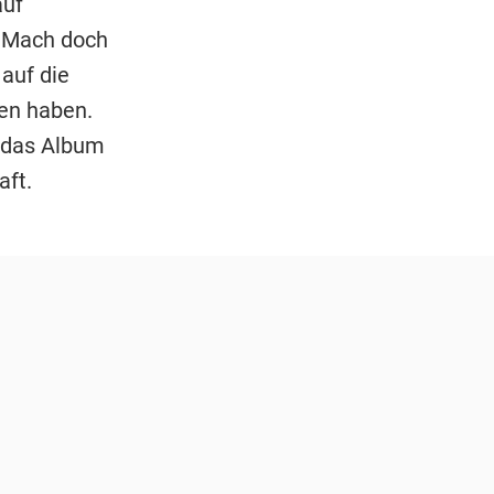
auf
? Mach doch
auf die
fen haben.
h das Album
aft.