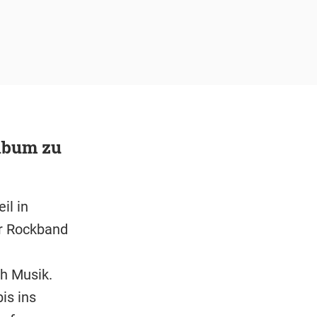
lbum zu
il in
er Rockband
h Musik.
is ins