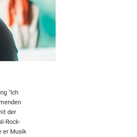
ng "Ich
mmenden
it der
al-Rock-
e er Musik