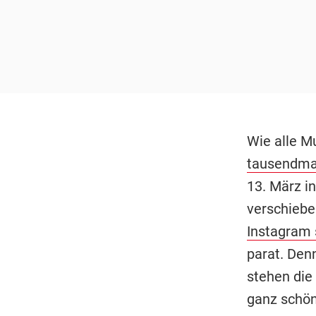
Wie alle M
tausendmal
13. März in
verschiebe
Instagram 
parat. Denn
stehen die
ganz schön