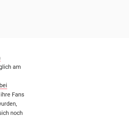
h
nglich am
bei
 ihre Fans
wurden,
sich noch