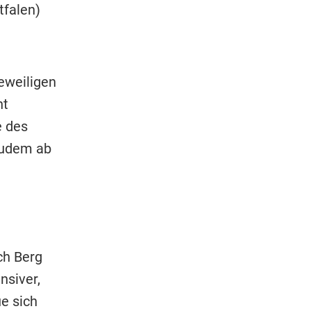
tfalen)
eweiligen
ht
e des
zudem ab
ch Berg
nsiver,
ue sich