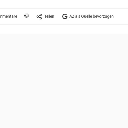
mmentare
Teilen
AZ als Quelle bevorzugen