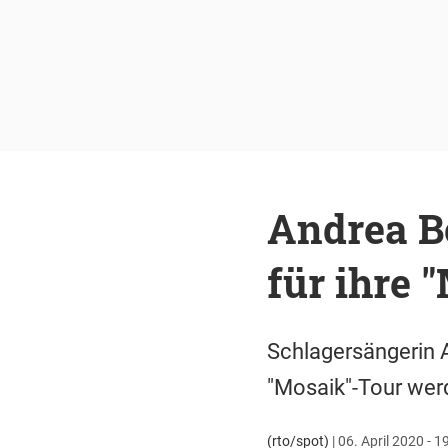
Andrea Be
für ihre 
Schlagersängerin A
"Mosaik"-Tour werd
(rto/spot)
|
06. April 2020 - 1