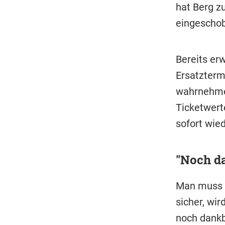
hat Berg z
eingescho
Bereits er
Ersatztermi
wahrnehmen
Ticketwert
sofort wie
"Noch d
Man muss a
sicher, wir
noch dankba