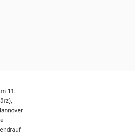
Am 11.
ärz),
 Hannover
ie
bendrauf