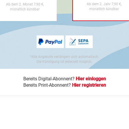
Ab dem 2. Jahr 7,90 €,
Ab dem 2. Monat 7,90 €,
monatlich kündbar
monatlich kündbar
*Alle Angebote verlängern sich automatisch.
Die Kündigung ist jederzeit möglich.
Bereits Digital-Abonnent?
Hier einloggen
Bereits Print-Abonnent?
Hier registrieren