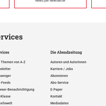
News per Newsletter
rvices
vices
Die Abendzeitung
e Themen von A-Z
Autoren und Autorinnen
sletter
Karriere / Jobs
senger
Abonnieren
-Feeds
Abo-Service
wser-Benachrichtigung
E-Paper
-Klasse
Kontakt
teilswelt
Mediadaten