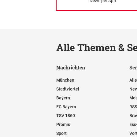
News per App
Alle Themen & Se
Nachrichten
Ser
München
All
Stadtviertel
New
Bayern
Mes
FC Bayern
RSS
TSV 1860
Bro
Promis
Ess
Sport
Vor