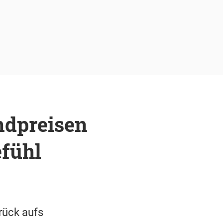
ndpreisen
efühl
rück aufs