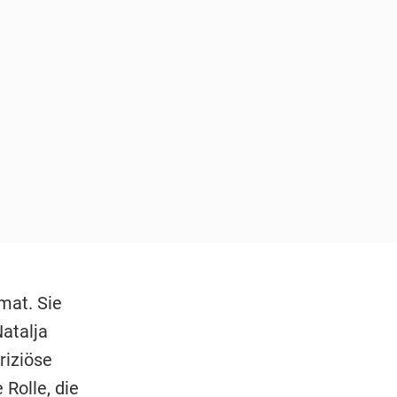
imat. Sie
Natalja
riziöse
 Rolle, die