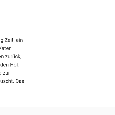
 Zeit, ein
Vater
n zurück,
den Hof.
d zur
auscht. Das