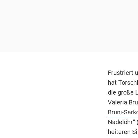
Frustriert
hat Torschl
die große 
Valeria Br
Bruni-Sark
Nadelöhr“ 
heiteren S