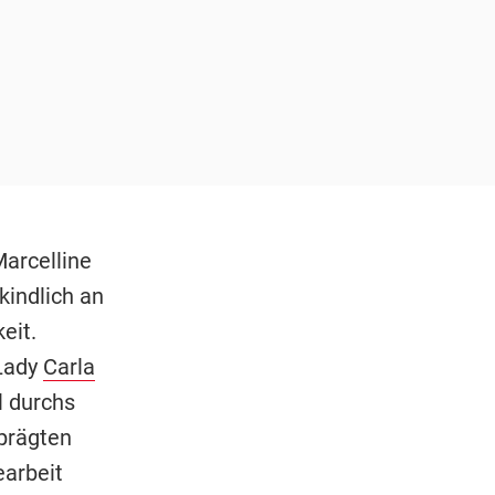
arcelline
kindlich an
eit.
 Lady
Carla
l durchs
eprägten
earbeit