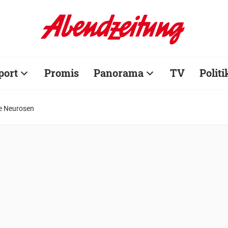
port
Promis
Panorama
TV
Politi
ie Neurosen