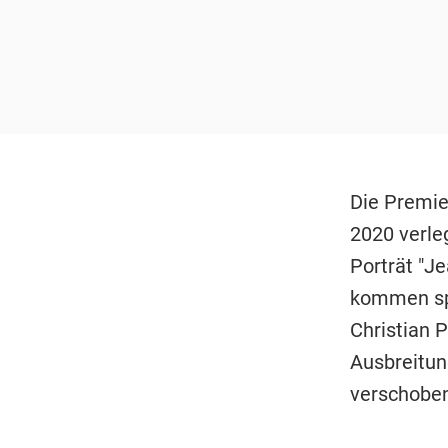
Die Premie
2020 verle
Porträt "J
kommen spä
Christian P
Ausbreitun
verschoben,