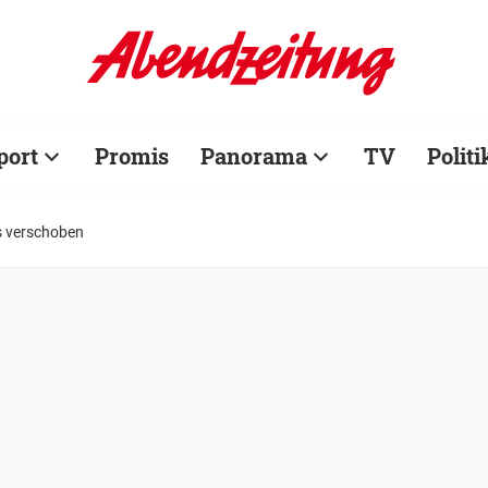
port
Promis
Panorama
TV
Politi
s verschoben