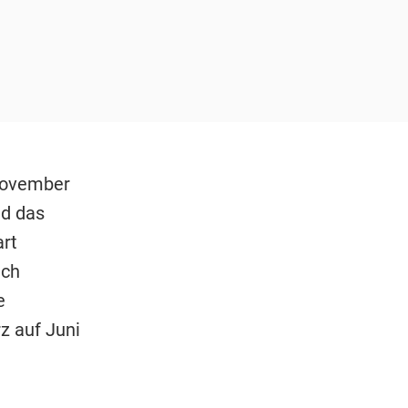
November
nd das
art
uch
e
z auf Juni