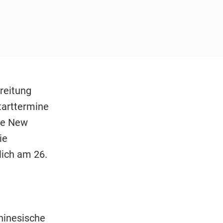
reitung
tarttermine
The New
ie
lich am 26.
chinesische