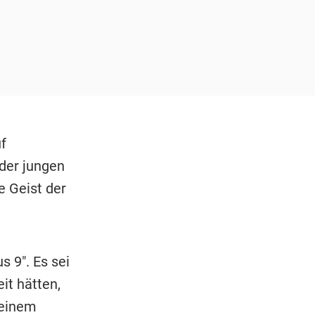
f
der jungen
e Geist der
s 9". Es sei
it hätten,
 einem