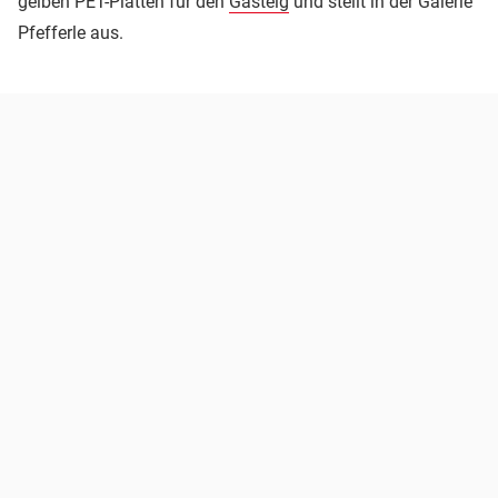
gelben PET-Platten für den
Gasteig
und stellt in der Galerie
Pfefferle aus.