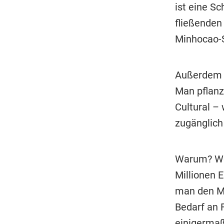
ist eine Sc
fließende
Minhocao-S
Außerdem b
Man pflanz
Cultural –
zugänglich
Warum? Wei
Millionen 
man den Ma
Bedarf an 
einigermaß