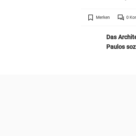
Merken
0
Ko
Das Archit
Paulos soz