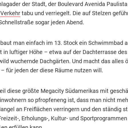
hlagader der Stadt, der Boulevard Avenida Paulista
n
Verkehr
tabu und verriegelt. Die auf Stelzen gefüh
chnellstraße sogar jeden Abend.
aut man einfach im 13. Stock ein Schwimmbad a
t in luftiger Höhe – etwa auf der Dachterrasse des
 wild wuchernde Dachgärten. Und macht das alles ö
 – für jeden der diese Räume nutzen will.
l diese größte Megacity Südamerikas mit geschä
Einwohnern so pfropfeneng ist, dass man nicht meh
ngel an Freiflächen verringern und den ständig s
Freizeit-, Erholungs-, Kultur- und Sportprogrammen
en erfüllen kann.