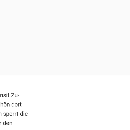
nsit Zu-
hön dort
 sperrt die
r den