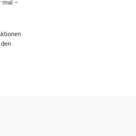
r mal –
Aktionen
 den