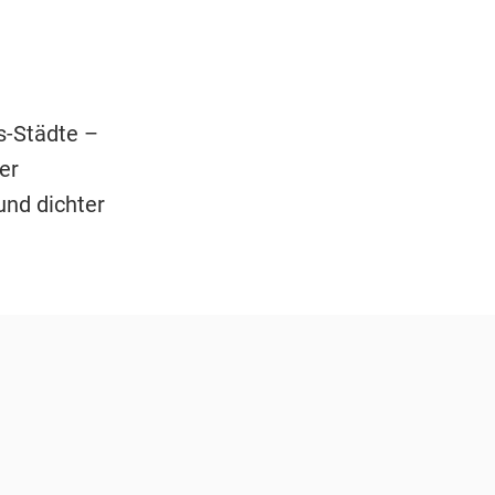
-Städte –
er
und dichter