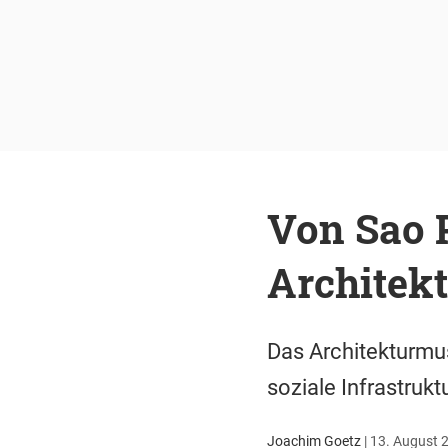
Von Sao P
Archite
Das Architekturmus
soziale Infrastruk
Joachim Goetz
|
13. August 2