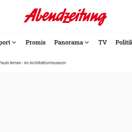
port
Promis
Panorama
TV
Politi
aulo lernen - im Architekturmuseum