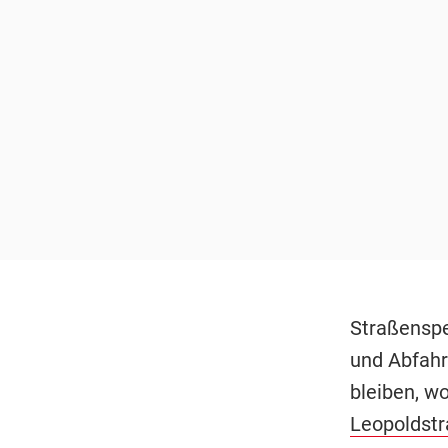
Straßensper
und Abfahr
bleiben, wo
Leopoldst