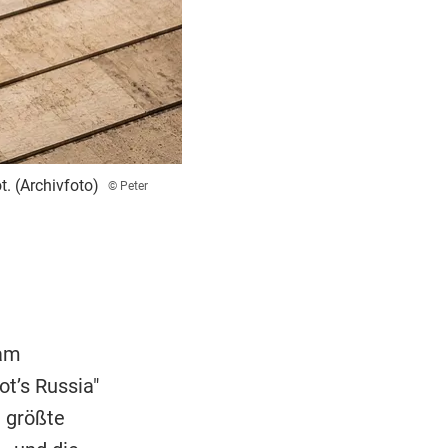
. (Archivfoto)
© Peter
 am
t’s Russia"
g größte