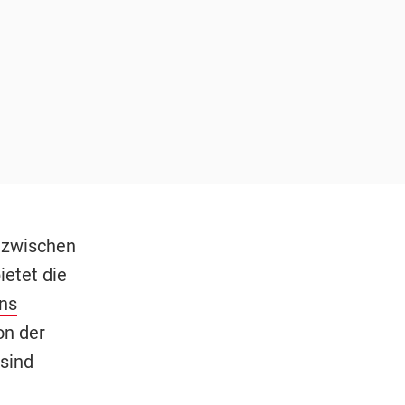
 zwischen
etet die
ns
on der
 sind