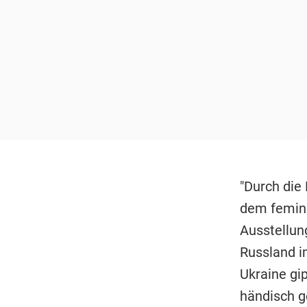
"Durch die
dem femini
Ausstellun
Russland im
Ukraine gi
händisch g