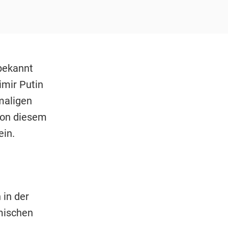
 bekannt
mir Putin
maligen
 von diesem
ein.
 in der
mischen