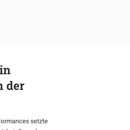
in
n der
rformances setzte