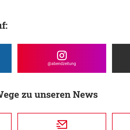
f:
@abendzeitung
 Wege zu unseren News