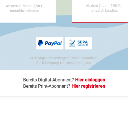
Ab dem 2. Jahr 7,90 €,
Ab dem 2. Monat 7,90 €,
monatlich kündbar
monatlich kündbar
*Alle Angebote verlängern sich automatisch.
Die Kündigung ist jederzeit möglich.
Bereits Digital-Abonnent?
Hier einloggen
Bereits Print-Abonnent?
Hier registrieren